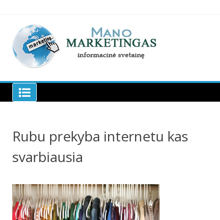
Skip
to
content
Manomarketingas.lt
Rubu prekyba internetu kas
svarbiausia