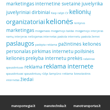
marketingas
internetinė svetainė
juvelyrika
kelionių
juvelyriniai dirbiniai
Kaip rašyti CV
kelionės
organizatoriai
lentynos
marketingas
miegamasis
miegamojo baldai
miegamojo interjeras
namų interjeras
nešiojamas internetas
paskola internetu
paskola žemei
paslaugos
pažintinės kelionės
paslėpta reklama
personalas
pirkimas internetu
poilsinės
kelionės
prekyba internetu
prekės
rašaliniai
reklama internete
reklama
spausdintuvai
spausdintuvai
spausdintuvų rūšys
šampūno reklama
šviesolaidinis
žiedai
internetas
manopomegiai.lt
manotechnika.lt
manotransportas.lt