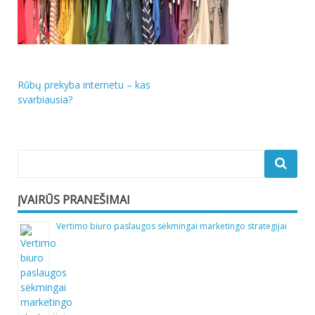
Navigacija
Rūbų prekyba internetu – kas
svarbiausia?
tarp
įrašų
ĮVAIRŪS PRANEŠIMAI
Vertimo biuro paslaugos sėkmingai marketingo strategijai