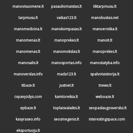
manovisuomene.lt
pasauliomaistas.lt
tiktarpmusu.lt
tarpmusu.lt
vaikas123.lt
manobustas.net
manomedicina.lt
manokompasas.lt
manoerotika.lt
manomenas.lt
manoprekes.lt
manoit.lt
manomenas.lt
manomokslas.lt
manoprekes.lt
manosalis.lt
manosportas.info
manostatyba.info
manoverslas.info
mada123.lt
spalvotaistorija.lt
itbaze.lt
justnet.lt
tnews.lt
cvpavyzdys.com
kamtoreikia.lt
weboaze.lt
epbaze.lt
toplaisvalaikis.lt
seopaslaugosverslui.lt
kasyraseo.info
seosmegenis.lt
interestingspace.com
eksportuoju.lt