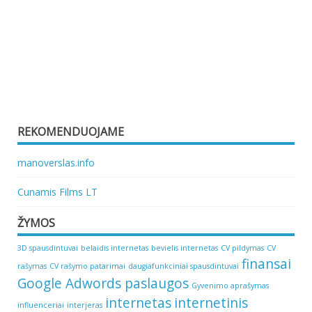
REKOMENDUOJAME
manoverslas.info
Cunamis Films LT
ŽYMOS
3D spausdintuvai
belaidis internetas
bevielis internetas
CV pildymas
CV
finansai
rašymas
CV rašymo patarimai
daugiafunkciniai spausdintuvai
Google Adwords paslaugos
Gyvenimo aprašymas
internetas
internetinis
influenceriai
interjeras