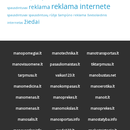
reklama internete
reklama
spausdintuvai
spausdintuvai
spausdintuvų rūšys
šampūno reklama
šviesolaidinis
žiedai
internetas
manopomegiai.lt
manotechnika.lt
manotransportas.lt
manovisuomene.lt
pasauliomaistas.lt
tiktarpmusu.lt
tarpmusu.lt
vaikas123.lt
manobustas.net
manomedicina.lt
manokompasas.lt
manoerotika.lt
manomenas.lt
manoprekes.lt
manoit.lt
manomenas.lt
manomokslas.lt
manoprekes.lt
manosalis.lt
manosportas.info
manostatyba.info