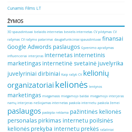
Cunamis Films LT
ŽYMOS
3D spausdintuvai
belaidis internetas
bevielis internetas
CV pildymas
CV
finansai
rašymas
CV rašymo patarimai
daugiafunkciniai spausdintuvai
Google Adwords paslaugos
Gyvenimo aprašymas
internetas
internetinis
influenceriai
interjeras
marketingas
internetinė svetainė
juvelyrika
kelionių
juvelyriniai dirbiniai
Kaip rašyti CV
kelionės
organizatoriai
lentynos
marketingas
miegamasis
miegamojo baldai
miegamojo interjeras
namų interjeras
nešiojamas internetas
paskola internetu
paskola žemei
paslaugos
pažintinės kelionės
paslėpta reklama
personalas
pirkimas internetu
poilsinės
kelionės
prekyba internetu
prekės
rašaliniai