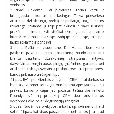
veidrodis.
2 tipas. Reklama. Tai pigiausias, tačiau kartu ir
brangiausiu laikomas, marketingas. Tokia priešprieša
atsiranda dėl skirtingų prekių ar paslaugų tipų, kuriems
reikalinga reklama. Ji taip pat skiriasi ir savo rūšimis,
prekėms galima taikyti visiškai skirtingus reklamavimo
būdus: reklama televizijoje, radijuje, spaudoje, taip pat
lauko reklama ir panašiai.
3 tipas. Ryšiai su visuomene. Dar vienas tipas, kurio
paskirtis pagrįsti kliento pasirinkimą naudojantis kitų
klientų patirtimi. Užsakomieji straipsniai, aktyvus
dalyvavimas renginiuose, pinigų grąžinimo garantija bei
atsiliepimų skiltys svetainių puslapiuose – tai priemonės,
kurios priklauso trečiajam tipui.
4 tipas. Ryšių su klientais valdymas (CRM) – tai darbas su
klientais, kuomet jiems yra primenama apie įvairias Jūsų
prekes, kurias pirkėjas jau pažįsta, tačiau dar reikėtų
išbandyti siūlomą produktą. CRM tipui priskiriamos
vykdomos akcijos ar degustacijų renginiai.
5 tipas. Nuožmios prekybos, arba kitaip vadinamo „hard
selling“ tipas, kai visos pastangos sutelkiamos į tai, kad