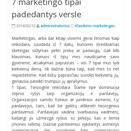
7 marketingo tipai
padedantys versle
2014/02/12
administratorius
Klasikinis marketingas
Marketingas, arba dar kitaip visiems gerai žinomas kaip
rinkodara, susideda iš 7 dalių, kuriomis išreiškiamas
skirtingas siūlymas pirkti prekę ar paslaugą. Gali kilti
klausimas, kuriuos iš tipų mes naudojame savo
gyvenime, atsakymas paprastas – visi 7 tipai mus lydi
kiekvieną dieną, tik dažnai būna taip, kad mes to net
nepastebime. Kad būtų paprasčiau suvokti kiekvieną jų,
geriausia pateikti trumpus jų aprašymus.
1 tipas. Tiesioginė rinkodara. Šiame tipe dominuoja
stiprus ryšys tarp organizacijų ir pardavėjų.
Organizacijos samdo fizinius ar juridinius asmenis, t.y.
pardavėjus, tam, kad šie galėtų atlikinėti tiesioginius
pardavimus. Pardavėjas vaidina svarbiausią vaidmenį,
kadangi jis užmezga ryšius su pirkėju, kas ir lemia
įmonės sėkmę. Dažnai pardavimus vykdantys asmenys
organizacijoje dar suvokiami kaip organizacijos