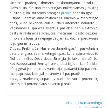
klientas pradėtų domėtis reklamuojamu produktu.
Dažniausiai šio tipo marketingas nukreipiamas į tikslinę
auditoriją, kai siūlomos brangios
prekės
ar paslaugos.
6 tipas. Spam‘as arba reklaminės šiukšlės – marketingo
tipas, kurio nekenčia didžioji dalis interneto naudotojų.
Vadinamasis spam‘as klientus pasiekia per elektroninį
paštą ar reklamines skrajutes, metamas į pašto dėžutes.
Ir nors šis tipas yra nepageidaujamas, dažnai pardavėjas
iš jo gauna naudos.
7 tipas. Prekinis ženklas arba „branding‘as“ – paskutinis ir
pats brangiausias marketingo tipas, kuris apima visus iki
šiol paminėtus šešis tipus. Brangiu jis laikomas dėl to,
kad išpopuliarinti ženklą trunka labai ilgai, o kad ženklas
būtų gerai įsimenamas vartotojui, padaryti taip pat nėra
taip paprasta, kaip gali pasirodyti iš pat pradžių.
Taigi, 7 marketingo tipai – 7 būdai pritraukti potencialų
klientą ir iš potencialaus paversti jį realiu.
Navigacija
Internetinio marketingo
pamokos ateičiai