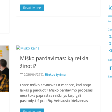
k
Read More
mi
in
že
p
p
k
Miško pardavimas: ką reikia
ra
žinoti?
i
2020/04/27
Rinkos tyrimai
ša
Esate miško savininkas ir manote, kad atėjo
laikas jį parduoti? Miško pardavimo procesas
nėra toks paprastas reiškinys kaip gali
pasirodyti iš pradžių. Veikiausiai kiekvienas
Read More