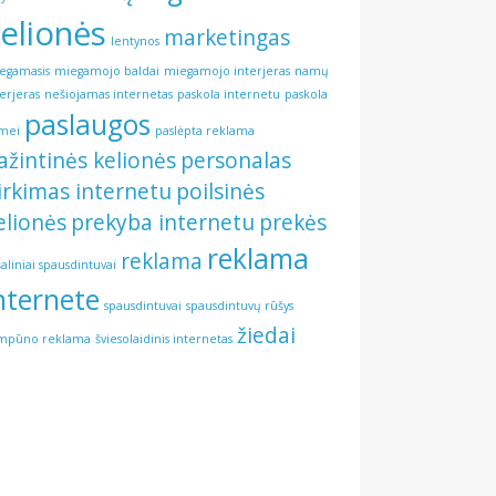
elionės
marketingas
lentynos
egamasis
miegamojo baldai
miegamojo interjeras
namų
terjeras
nešiojamas internetas
paskola internetu
paskola
paslaugos
mei
paslėpta reklama
ažintinės kelionės
personalas
irkimas internetu
poilsinės
elionės
prekyba internetu
prekės
reklama
reklama
šaliniai spausdintuvai
nternete
spausdintuvai
spausdintuvų rūšys
žiedai
mpūno reklama
šviesolaidinis internetas