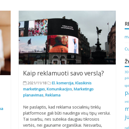
R
ma
Cu
Ž
Kaip reklamuoti savo verslą?
3D
pi
2021/11/18
El. komercija
,
Klasikinis
sp
marketingas
,
Komunikacijos
,
Marketingo
p
planavimas
,
Reklama
in
Ne paslaptis, kad reklama socialinių tinklų
m
ma
platformose gali būti naudinga visų tipų verslui.
j
Tai svarbu, nes suteikia daugiau tikrosios
vertės, nei gauname organiškai. Nesvarbu,
ra