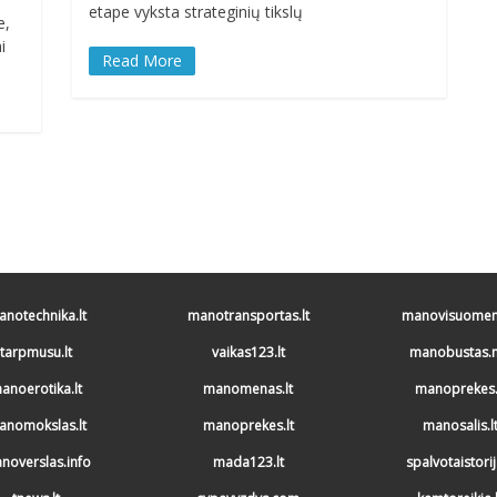
etape vyksta strateginių tikslų
e,
i
Read More
notechnika.lt
manotransportas.lt
manovisuomene
tarpmusu.lt
vaikas123.lt
manobustas.n
anoerotika.lt
manomenas.lt
manoprekes.
anomokslas.lt
manoprekes.lt
manosalis.l
noverslas.info
mada123.lt
spalvotaistorij