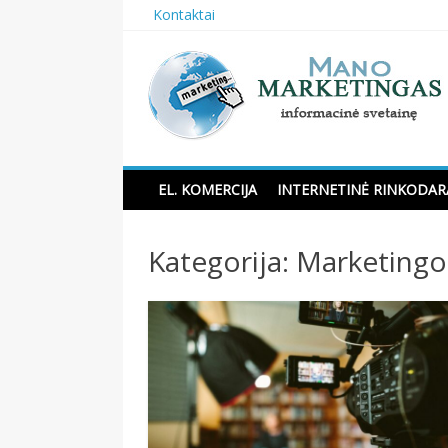
Skip
Kontaktai
to
content
Manomarketingas.lt
EL. KOMERCIJA
INTERNETINĖ RINKODAR
Kategorija:
Marketingo