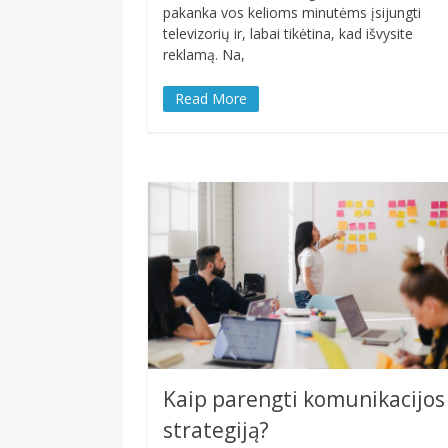
pakanka vos kelioms minutėms įsijungti
televizorių ir, labai tikėtina, kad išvysite
reklamą. Na,
Read More
Kaip parengti komunikacijos
strategiją?