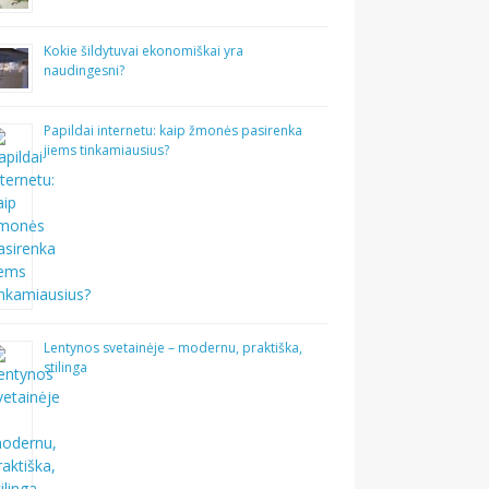
Kokie šildytuvai ekonomiškai yra
naudingesni?
Papildai internetu: kaip žmonės pasirenka
jiems tinkamiausius?
Lentynos svetainėje – modernu, praktiška,
stilinga