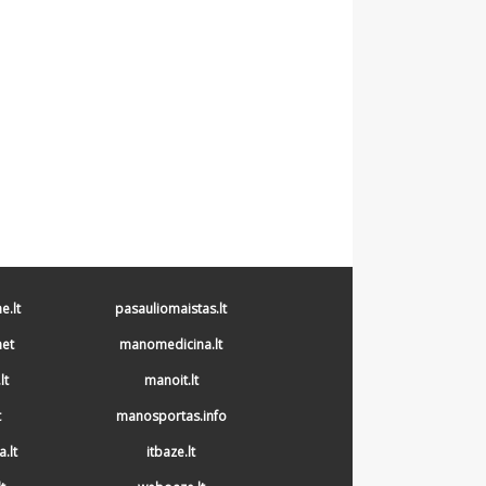
.lt
pasauliomaistas.lt
et
manomedicina.lt
lt
manoit.lt
t
manosportas.info
a.lt
itbaze.lt