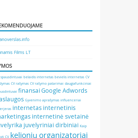
EKOMENDUOJAME
noverslas.info
namis Films LT
YMOS
 spausdintuvai
belaidis internetas
bevielis internetas
CV
ldymas
CV rašymas
CV rašymo patarimai
daugiafunkciniai
finansai
Google Adwords
ausdintuvai
aslaugos
Gyvenimo aprašymas
influenceriai
internetas
internetinis
terjeras
arketingas
internetinė svetainė
uvelyrika
juvelyriniai dirbiniai
Kaip
kelionių organizatoriai
šyti CV