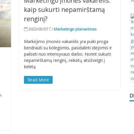
Marketingo įmonės vakarėlis:
kaip sukurti nepamirštamą
renginį?
2023/05/07
Marketingo planavimas
Markėjimo įmonės vakarėlis yra puiki proga
bendrauti su kolegomis, pasidalinti idėjomis ir
pailsėti nuo intensyvaus darbo. Norint sukurti
nepamirštamą renginį, reikėtų atsižvelgti į
keletą
Read More
s,
D