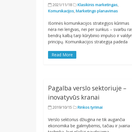
2021/11/18
Klasikinis marketingas
,
Komunikacijos
,
Marketingo planavimas
Išorinės komunikacijos strategijos kūrimas
nėra nei lengvas, nei per sunkus – svarbu ras
bendrą kalbą tarp kūrybinio impulso ir vald
principų. Komunikacijos strategija padeda
Read More
Pagalba verslo sektoriuje –
inovatyvūs kranai
2019/10/15
Rinkos tyrimai
Verslo sektorius džiugina ne tik augančia
ekonomika be galimybėmis, tačiau ir įvairia
technika, kuri plačiai naudojama