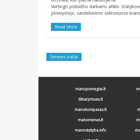
skirtingo pobūdžio darbams atlikti. Statybos
jūreivystėje, sandėliavimo sektoriuose krana
Read More
Navigacija
Senesni įrašai
tarp
įrašų
manopomegiai.lt
ma
tiktarpmusu.lt
manokompasas.lt
m
manomenas.lt
m
manostatyba.info
ma