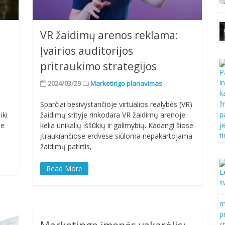
o
VR žaidimų arenos reklama:
Įvairios auditorijos
pritraukimo strategijos
2024/03/29
Marketingo planavimas
Sparčiai besivystančioje virtualios realybės (VR)
iki
žaidimų srityje rinkodara VR žaidimų arenoje
ne
kelia unikalių iššūkių ir galimybių. Kadangi šiose
įtraukiančiose erdvėse siūloma nepakartojama
žaidimų patirtis,
Read More