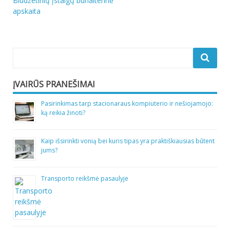
Navigacija
Biudžetinių įstaigų buhalterinė
apskaita
tarp
įrašų
ĮVAIRŪS PRANEŠIMAI
Pasirinkimas tarp stacionaraus kompiuterio ir nešiojamojo:
ką reikia žinoti?
Kaip išsirinkti vonią bei kuris tipas yra praktiškiausias būtent
jums?
Transporto reikšmė pasaulyje