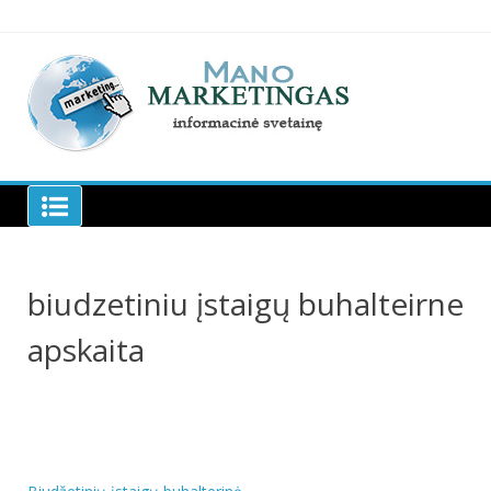
Skip
to
content
Manomarketingas.lt
biudzetiniu įstaigų buhalteirne
apskaita