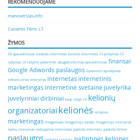
REKOMENDUOJAME
manoverslas.info
Cunamis Films LT
ŽYMOS
3D spausdintuvai
belaidis internetas
bevielis internetas
CV pildymas
CV
finansai
rašymas
CV rašymo patarimai
daugiafunkciniai spausdintuvai
Google Adwords paslaugos
Gyvenimo aprašymas
internetas
internetinis
influenceriai
interjeras
marketingas
internetinė svetainė
juvelyrika
kelionių
juvelyriniai dirbiniai
Kaip rašyti CV
kelionės
organizatoriai
lentynos
marketingas
miegamasis
miegamojo baldai
miegamojo interjeras
namų interjeras
nešiojamas internetas
paskola internetu
paskola žemei
paslaugos
pažintinės kelionės
paslėpta reklama