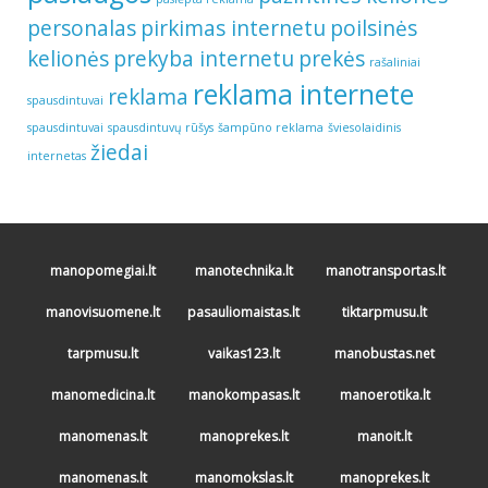
personalas
pirkimas internetu
poilsinės
kelionės
prekyba internetu
prekės
rašaliniai
reklama internete
reklama
spausdintuvai
spausdintuvai
spausdintuvų rūšys
šampūno reklama
šviesolaidinis
žiedai
internetas
manopomegiai.lt
manotechnika.lt
manotransportas.lt
manovisuomene.lt
pasauliomaistas.lt
tiktarpmusu.lt
tarpmusu.lt
vaikas123.lt
manobustas.net
manomedicina.lt
manokompasas.lt
manoerotika.lt
manomenas.lt
manoprekes.lt
manoit.lt
manomenas.lt
manomokslas.lt
manoprekes.lt