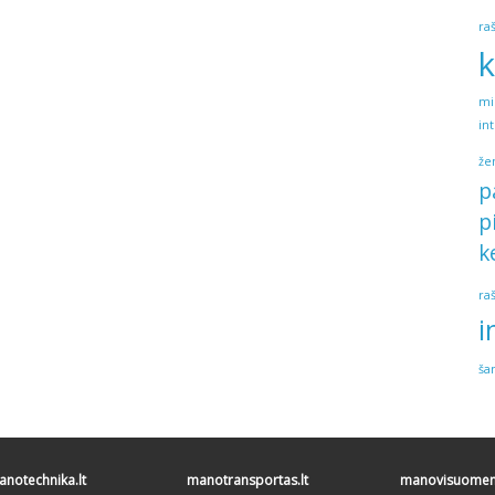
ra
k
mi
in
že
p
p
k
ra
i
ša
notechnika.lt
manotransportas.lt
manovisuomene