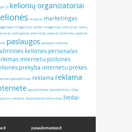
kelionių organizatoriai
šyti CV
elionės
marketingas
lentynos
egamasis
miegamojo baldai
miegamojo interjeras
namų
terjeras
nešiojamas internetas
paskola internetu
paskola
paslaugos
mei
paslėpta reklama
ažintinės kelionės
personalas
irkimas internetu
poilsinės
elionės
prekyba internetu
prekės
reklama
reklama
šaliniai spausdintuvai
nternete
spausdintuvai
spausdintuvų rūšys
žiedai
mpūno reklama
šviesolaidinis internetas
.lt
pasauliomaistas.lt