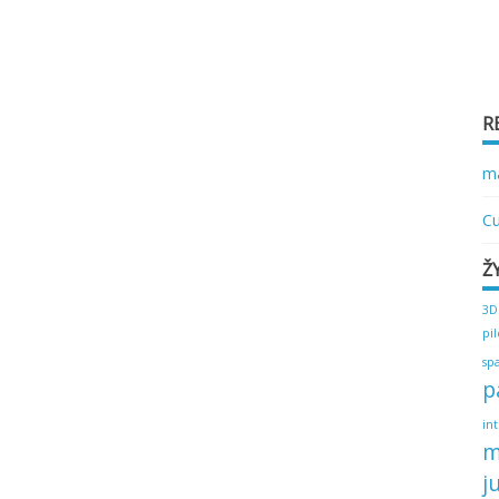
R
ma
Cu
Ž
3D
pi
sp
p
in
m
j