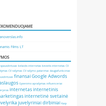
EKOMENDUOJAME
noverslas.info
namis Films LT
YMOS
 spausdintuvai
belaidis internetas
bevielis internetas
CV
ldymas
CV rašymas
CV rašymo patarimai
daugiafunkciniai
finansai
Google Adwords
ausdintuvai
aslaugos
Gyvenimo aprašymas
influenceriai
internetas
internetinis
terjeras
arketingas
internetinė svetainė
uvelyrika
juvelyriniai dirbiniai
Kaip