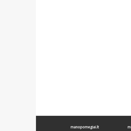
manopomegiai.lt
ma