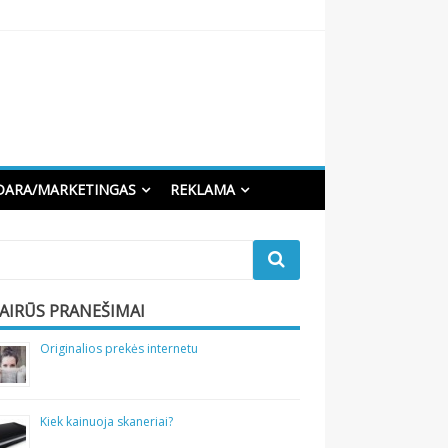
DARA/MARKETINGAS
REKLAMA
VAIRŪS PRANEŠIMAI
Originalios prekės internetu
Kiek kainuoja skaneriai?