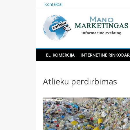
Skip
Kontaktai
to
content
Manomarketingas.lt
EL. KOMERCIJA
INTERNETINĖ RINKODAR
Atlieku perdirbimas