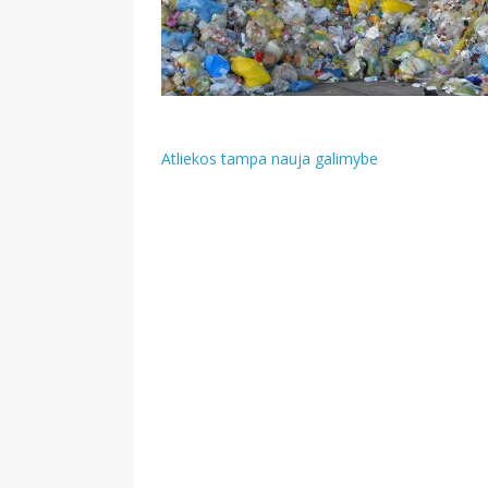
Navigacija
Atliekos tampa nauja galimybe
tarp
įrašų