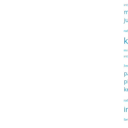
in
m
j
ra
k
mi
in
že
p
p
k
ra
i
ša