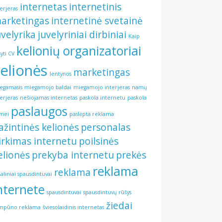
internetas
internetinis
terjeras
arketingas
internetinė svetainė
uvelyrika
juvelyriniai dirbiniai
Kaip
kelionių organizatoriai
šyti CV
elionės
marketingas
lentynos
egamasis
miegamojo baldai
miegamojo interjeras
namų
terjeras
nešiojamas internetas
paskola internetu
paskola
paslaugos
mei
paslėpta reklama
ažintinės kelionės
personalas
irkimas internetu
poilsinės
elionės
prekyba internetu
prekės
reklama
reklama
šaliniai spausdintuvai
nternete
spausdintuvai
spausdintuvų rūšys
žiedai
mpūno reklama
šviesolaidinis internetas