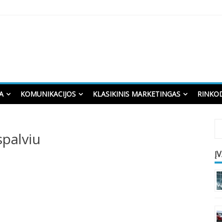
A
KOMUNIKACIJOS
KLASIKINIS MARKETINGAS
RINKO
spalviu
Į