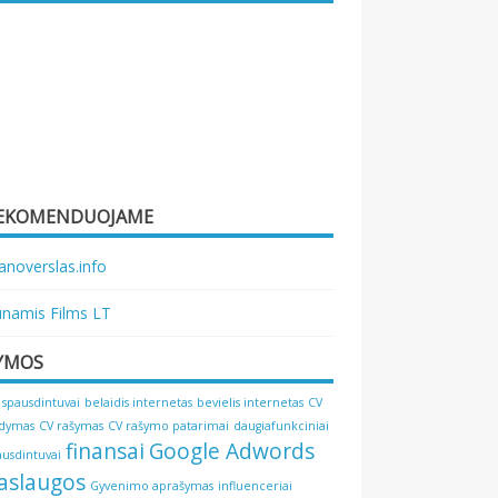
EKOMENDUOJAME
noverslas.info
namis Films LT
YMOS
 spausdintuvai
belaidis internetas
bevielis internetas
CV
ldymas
CV rašymas
CV rašymo patarimai
daugiafunkciniai
finansai
Google Adwords
ausdintuvai
aslaugos
Gyvenimo aprašymas
influenceriai