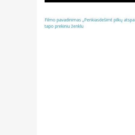
Navigacija
Filmo pavadinimas „Penkiasdešimt pilkų atspal
tapo prekiniu ženklu
tarp
įrašų