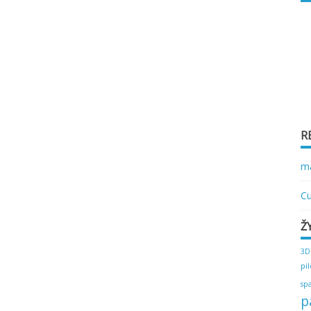
R
ma
Cu
Ž
3D
pi
sp
p