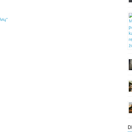
vių“
D