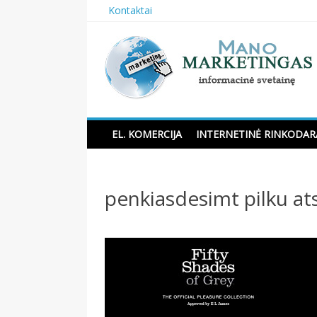
Skip
Kontaktai
to
content
Manomarketingas.lt
EL. KOMERCIJA
INTERNETINĖ RINKODAR
penkiasdesimt pilku at