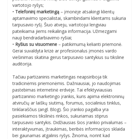
vartotojo ryšys;
•
Telefoninį marketingą
– įmonėje atsakingi klientų
aptarnavimo specialistai, skambindami klientams sukuria
tarpusavio ryšį. Šiuo atveju, vartotojui lengviau
pateikiama jiems reikalinga informacija. Užmezgami
nauji bendradarbiavimo ryšiai;
•
Ryšius su visuomene
– patikimumą kelianti priemonė.
Gerai suvaldyta krizė ar profesionalus įmonės vardo
viešinimas skatina gerus tarpusavio santykius su tiksline
auditorija.
Tačiau partizaninis marketingas neapsiriboja tik
tradicinėmis priemonėmis. Dažniausiai, jo naudojimas
pastebimas internetinė erdvėje. Tai efektyviausias
partizaninio marketingo įrankis, kuris apima elektroninių
atviručių ar laiškų siutimą, forumus, socialinius tinklus,
tinklaraščius (angl. Blog). Šio įrankio pagalba yra
pasiekiamos tikslinės rinkos, sukuriamas stiprus
tarpusavio santykis. Didžiausias šios įrankio privalumas –
interaktyvumas, įtraukimas, beribės informacijos sklaida
bei gaunamas atgalinis ryšys. Žinoma, norint kad