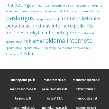
marketingas
miegamasis
miegamojo baldai
miegamojo interjeras
namų interjeras
nešiojamas internetas
paskola internetu
paskola žemei
paslaugos
pažintinės kelionės
paslėpta reklama
personalas
pirkimas internetu
poilsinės
kelionės
prekyba internetu
prekės
rašaliniai
reklama internete
reklama
spausdintuvai
spausdintuvai
spausdintuvų rūšys
šampūno reklama
šviesolaidinis
žiedai
internetas
manopomegiai.lt
manotechnika.lt
manotransportas.lt
manovisuomene.lt
pasauliomaistas.lt
tiktarpmusu.lt
tarpmusu.lt
vaikas123.lt
manobustas.net
manomedicina.lt
manokompasas.lt
manoerotika.lt