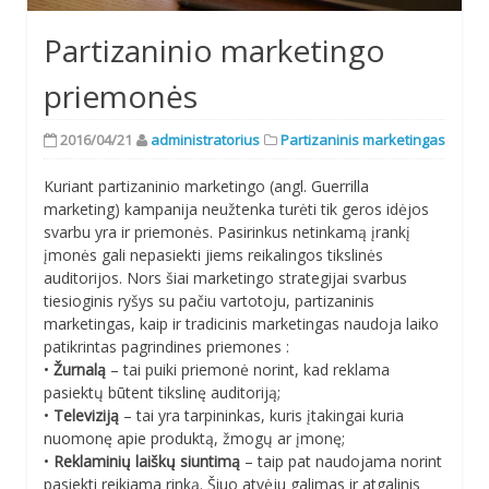
Partizaninio marketingo
priemonės
2016/04/21
administratorius
Partizaninis marketingas
Kuriant partizaninio marketingo (angl. Guerrilla
marketing) kampanija neužtenka turėti tik geros idėjos
svarbu yra ir priemonės. Pasirinkus netinkamą įrankį
įmonės gali nepasiekti jiems reikalingos tikslinės
auditorijos. Nors šiai marketingo strategijai svarbus
tiesioginis ryšys su pačiu vartotoju, partizaninis
marketingas, kaip ir tradicinis marketingas naudoja laiko
patikrintas pagrindines priemones :
•
Žurnalą
– tai puiki priemonė norint, kad reklama
pasiektų būtent tikslinę auditoriją;
•
Televiziją
– tai yra tarpininkas, kuris įtakingai kuria
nuomonę apie produktą, žmogų ar įmonę;
•
Reklaminių laiškų siuntimą
– taip pat naudojama norint
pasiekti reikiama rinką. Šiuo atvėju galimas ir atgalinis