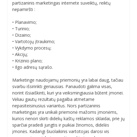
partizaninis marketingas internete suveiktų, reiktų
nepamiršti :
• Planavimo;
• Turinio;
• Dizaino;
• Vartotojų įtraukimo;
• Vykdymo procesų;
• Akcijų;
• Krizinio plano;
• Ilgo adresų sąrašo.
Marketinge naudojamų priemonių yra labai daug, tačiau
svarbu išsirinkti geriausias. Panaudoti galima visas,
norint išsiaiškinti, kuri yra veiksmingiausia būtent įmonei.
Vėliau gautų rezultatų pagalba atmetame
nepasiteisinusius variantus. Nors partizaninis
marketingas yra unikali priemonė mažoms įmonėms,
kurios nenori skirti didelių kaštų reklamos sklaidai, prie jų
sparčiai pradedi jungtis ir puikiai žinomos, didelės
įmonės. Kadangi šiuolaikinis vartotojas darosi vis