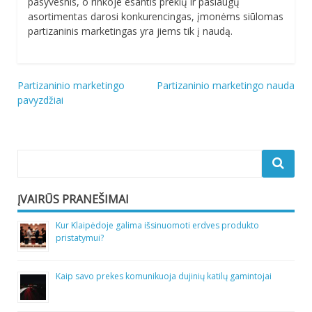
pasyvesnis, o rinkoje esantis prekių ir paslaugų
asortimentas darosi konkurencingas, įmonėms siūlomas
partizaninis marketingas yra jiems tik į naudą.
Navigacija
Partizaninio marketingo
Partizaninio marketingo nauda
pavyzdžiai
tarp
įrašų
ĮVAIRŪS PRANEŠIMAI
Kur Klaipėdoje galima išsinuomoti erdves produkto
pristatymui?
Kaip savo prekes komunikuoja dujinių katilų gamintojai