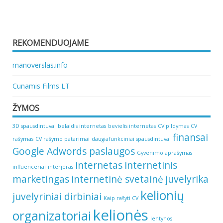
REKOMENDUOJAME
manoverslas.info
Cunamis Films LT
ŽYMOS
3D spausdintuvai
belaidis internetas
bevielis internetas
CV pildymas
CV
finansai
rašymas
CV rašymo patarimai
daugiafunkciniai spausdintuvai
Google Adwords paslaugos
Gyvenimo aprašymas
internetas
internetinis
influenceriai
interjeras
marketingas
internetinė svetainė
juvelyrika
kelionių
juvelyriniai dirbiniai
Kaip rašyti CV
kelionės
organizatoriai
lentynos