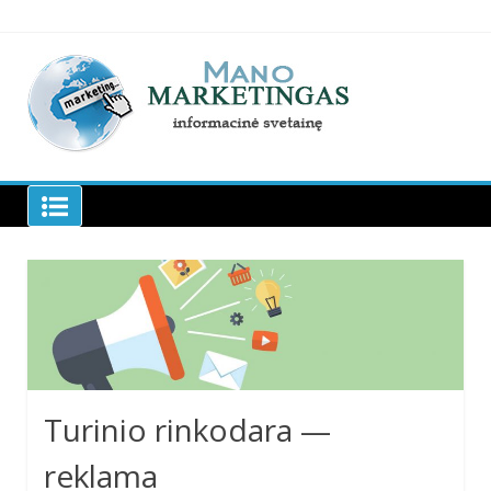
Skip
to
content
Manomarketingas.lt
Turinio rinkodara —
reklama