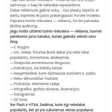
vartotojui, o kaip tik natūraliai nepastebima.
Dabar reklamuoti galima viską – nuo plaukų šepečio ar
dantų šepetėlio iki pačio prabangiausio Porshe modelio.
Paprasta turinio rinkodara — reklama, čia itin patraukia
tikslinę auditoriją.
Jeigu norite užsiimti turinio rinkodara — reklama, tuomet
pateiksime Jums kanalus, kuriais galėsite skleisti savo
žinią:
—E. knygos;
—Soc. tinklai, forumai (kurie dabar yra nebe labai
populiarūs), komentarai, atsiliepimai;
—Straipsniai asmeniniuose bloguose;
—Instrukcijos, kai bebūtų keista;
—Naujienlaiškiai, kurie dažniausiai siunčiami e. paštu;
—Video dienoraščiai Youtube;
—Podcastai, internetinė radija;
—Infografika, grafinis dizainas, iliustracijos;
—Instagram’as;
—3D turai;
Bei Flash ir HTML žaidimai, kurie irgi nebelabai
populiarūs, bet jei yra sukuriamas vienas populiarus