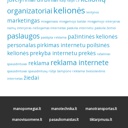
Kaip rašyti CV
kelionės
organizatoriai
lentynos
marketingas
miegamasis
miegamojo baldai
miegamojo interjeras
namų interjeras
nešiojamas internetas
paskola internetu
paskola žemei
paslaugos
pažintinės kelionės
paslėpta reklama
personalas
pirkimas internetu
poilsinės
kelionės
prekyba internetu
prekės
rašaliniai
reklama internete
reklama
spausdintuvai
spausdintuvai
spausdintuvų rūšys
šampūno reklama
šviesolaidinis
žiedai
internetas
manopomegiai.lt
manotechnika.lt
manotransportas.lt
manovisuomene.lt
pasauliomaistas.lt
tiktarpmusu.lt