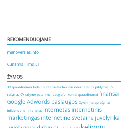
REKOMENDUOJAME
manoverslas.info
Cunamis Films LT
ŽYMOS
3D spausdintuvai
belaidis internetas
bevielis internetas
CV pildymas
CV
finansai
rašymas
CV rašymo patarimai
daugiafunkciniai spausdintuvai
Google Adwords paslaugos
Gyvenimo aprašymas
internetas
internetinis
influenceriai
interjeras
marketingas
internetinė svetainė
juvelyrika
kelionių
juvelyriniai dirbiniai