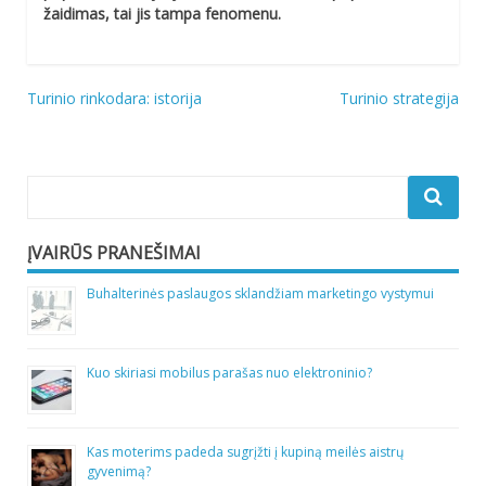
žaidimas, tai jis tampa fenomenu.
Navigacija
Turinio rinkodara: istorija
Turinio strategija
tarp
įrašų
ĮVAIRŪS PRANEŠIMAI
Buhalterinės paslaugos sklandžiam marketingo vystymui
Kuo skiriasi mobilus parašas nuo elektroninio?
Kas moterims padeda sugrįžti į kupiną meilės aistrų
gyvenimą?