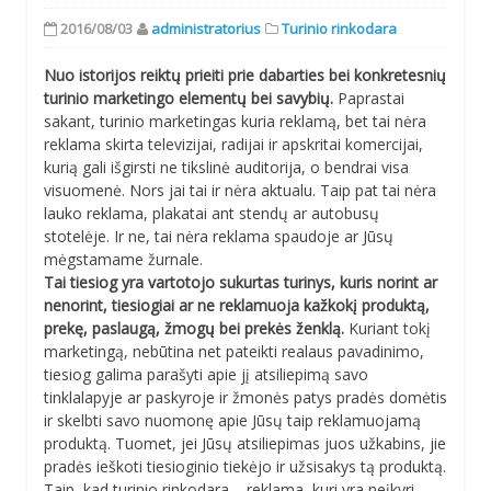
2016/08/03
administratorius
Turinio rinkodara
Nuo istorijos reiktų prieiti prie dabarties bei konkretesnių
turinio marketingo elementų bei savybių.
Paprastai
sakant, turinio marketingas kuria reklamą, bet tai nėra
reklama skirta televizijai, radijai ir apskritai komercijai,
kurią gali išgirsti ne tikslinė auditorija, o bendrai visa
visuomenė. Nors jai tai ir nėra aktualu. Taip pat tai nėra
lauko reklama, plakatai ant stendų ar autobusų
stotelėje. Ir ne, tai nėra reklama spaudoje ar Jūsų
mėgstamame žurnale.
Tai tiesiog yra vartotojo sukurtas turinys, kuris norint ar
nenorint, tiesiogiai ar ne reklamuoja kažkokį produktą,
prekę, paslaugą, žmogų bei prekės ženklą.
Kuriant tokį
marketingą, nebūtina net pateikti realaus pavadinimo,
tiesiog galima parašyti apie jį atsiliepimą savo
tinklalapyje ar paskyroje ir žmonės patys pradės domėtis
ir skelbti savo nuomonę apie Jūsų taip reklamuojamą
produktą. Tuomet, jei Jūsų atsiliepimas juos užkabins, jie
pradės ieškoti tiesioginio tiekėjo ir užsisakys tą produktą.
Taip, kad turinio rinkodara – reklama, kuri yra neįkyri