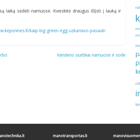
ra
visą laiką sėdėti namuose. Kvieskite draugus išlįsti į lauką ir
k
mi
w.kepsnines.lt/kaip-big-green-egg-uzkariavo-pasauli/
in
že
p
arbo
Vandens siurbliai namuose ir sode
p
k
ra
i
ša
notechnika.lt
manotransportas.lt
manovisuomene