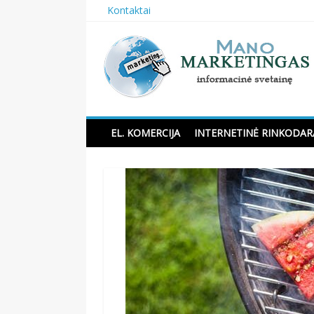
Skip
Kontaktai
to
content
Manomarketingas.lt
EL. KOMERCIJA
INTERNETINĖ RINKODAR