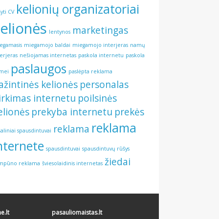
kelionių organizatoriai
šyti CV
elionės
marketingas
lentynos
egamasis
miegamojo baldai
miegamojo interjeras
namų
terjeras
nešiojamas internetas
paskola internetu
paskola
paslaugos
mei
paslėpta reklama
ažintinės kelionės
personalas
irkimas internetu
poilsinės
elionės
prekyba internetu
prekės
reklama
reklama
šaliniai spausdintuvai
nternete
spausdintuvai
spausdintuvų rūšys
žiedai
mpūno reklama
šviesolaidinis internetas
.lt
pasauliomaistas.lt