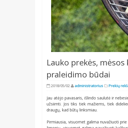
Lauko prekės, mėsos ke
praleidimo būdai
2018/05/02
administratorius
Prekių rek
Jau atėjo pavasaris, išlindo saulutė ir nebesi
užsiimti. Jos tiks tiek mažiems, tiek dideli
draugų, kad būtų linksmiau.
Pirmiausia, visuomet galima nuvažiuoti prie 
žmonių, visuomet galima pavažiuoti kažkur t