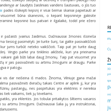
andenyje ar šaudytis žaisliniais vandens šautuvais, o jūs tuo
ai
padės išsikepti kepsnį ir visai šeimai skaniai papietauti ar
 visuomet būna skanesnis, o kepant kepsninėje galėsite
aminė kepsninė bus patvari ir ilgalaikė, todėl prie ežero
R
ir pažaisti įvairius žaidimus. Dažniausiai žmonės išsineša
ma
 tiesiog pasimėtyti. Jei turite šunį, tai galite pasivaikščioti
 kur jums turbūt neteko vaikščioti. Taip pat jei turite daug
Cu
klinį. Vingio parke yra tinklinio aikštelė, kuri yra prieinama
es vakare gali būti labai daug žmonių. Taip pat visuomet yra
Ž
d’ą ir jais pasivažinėti su artimu žmogumi ar draugu. Parke
ngva ir patogu.
3D
pi
ukai vis dar neišeina iš mados. Žinoma, Vilniuje gana mažai
sp
lima pasivažinėti dviračių takais Centre ar aplink jį, kur yra
p
fizinių pastangų, nes paspirtukas yra elektrinis ir nereikia
s tiek vaikams, tiek jų tėveliams.
in
atiks, yra irklentės. Jos tobulai pritaikytos šiltiems vasaros
m
ti su artimu žmogumi. Dažniausiai šalia jų yra instruktoriai,
j
edariusiems.