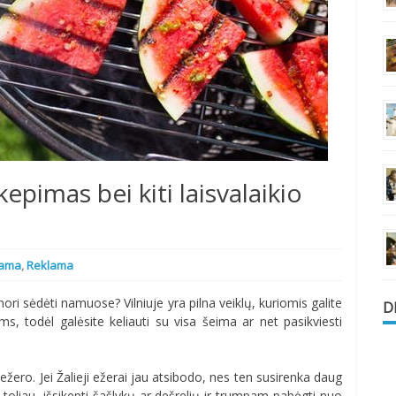
pimas bei kiti laisvalaikio
lama
,
Reklama
nori sėdėti namuose? Vilniuje yra pilna veiklų, kuriomis galite
D
ems, todėl galėsite keliauti su visa šeima ar net pasikviesti
ežero. Jei Žalieji ežerai jau atsibodo, nes ten susirenka daug
oliau, išsikepti šašlykų ar dešrelių ir trumpam pabėgti nuo