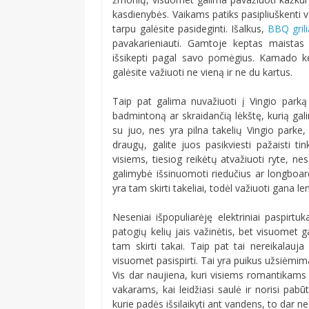
kasdienybės. Vaikams patiks pasipliuškenti v
tarpu galėsite pasideginti. Išalkus,
BBQ grili
pavakarieniauti. Gamtoje keptas maistas
išsikepti pagal savo pomėgius. Kamado ker
galėsite važiuoti ne vieną ir ne du kartus.
Taip pat galima nuvažiuoti į Vingio parką 
badmintoną ar skraidančią lėkštę, kurią galima
su juo, nes yra pilna takelių Vingio parke,
draugų, galite juos pasikviesti pažaisti tin
visiems, tiesiog reikėtų atvažiuoti ryte, n
galimybė išsinuomoti riedučius ar longboar
yra tam skirti takeliai, todėl važiuoti gana le
Neseniai išpopuliarėję elektriniai paspirt
patogių kelių jais važinėtis, bet visuomet ga
tam skirti takai. Taip pat tai nereikalauja 
visuomet pasispirti. Tai yra puikus užsiėmima
Vis dar naujiena, kuri visiems romantikams p
vakarams, kai leidžiasi saulė ir norisi pabū
kurie padės išsilaikyti ant vandens, to dar n