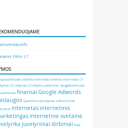
EKOMENDUOJAME
noverslas.info
namis Films LT
YMOS
 spausdintuvai
belaidis internetas
bevielis internetas
CV
ldymas
CV rašymas
CV rašymo patarimai
daugiafunkciniai
finansai
Google Adwords
ausdintuvai
aslaugos
Gyvenimo aprašymas
influenceriai
internetas
internetinis
terjeras
arketingas
internetinė svetainė
uvelyrika
juvelyriniai dirbiniai
Kaip