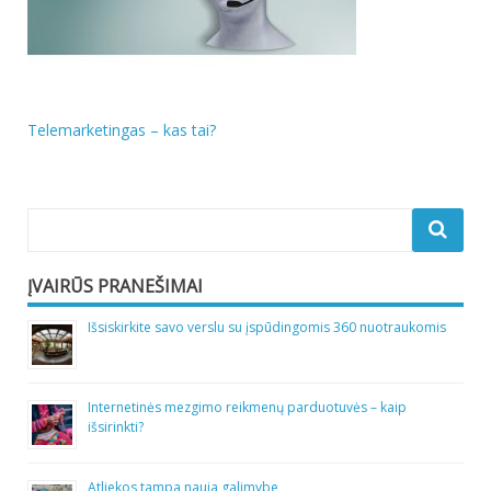
Navigacija
Telemarketingas – kas tai?
tarp
įrašų
ĮVAIRŪS PRANEŠIMAI
Išsiskirkite savo verslu su įspūdingomis 360 nuotraukomis
Internetinės mezgimo reikmenų parduotuvės – kaip
išsirinkti?
Atliekos tampa nauja galimybe