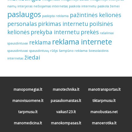
namų interjeras
nešiojamas internetas
paskola internetu
paskola žemei
paslaugos
pažintinės kelionės
paslėpta reklama
personalas
pirkimas internetu
poilsinės
kelionės
prekyba internetu
prekės
rašaliniai
reklama internete
reklama
spausdintuvai
spausdintuvai
spausdintuvų rūšys
šampūno reklama
šviesolaidinis
žiedai
internetas
manopomegiai.lt
manotechnika.lt
manotransportas.lt
manovisuomene.lt
pasauliomaistas.lt
tiktarpmusu.lt
tarpmusu.lt
vaikas123.lt
manobustas.net
manomedicina.lt
manokompasas.lt
manoerotika.lt