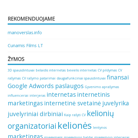
REKOMENDUOJAME
manoverslas.info
Cunamis Films LT
ŽYMOS
3D spausdintuvai
belaidis internetas
bevielis internetas
CV pildymas
CV
finansai
rašymas
CV rašymo patarimai
daugiafunkciniai spausdintuvai
Google Adwords paslaugos
Gyvenimo aprašymas
internetas
internetinis
influenceriai
interjeras
marketingas
internetinė svetainė
juvelyrika
kelionių
juvelyriniai dirbiniai
Kaip rašyti CV
kelionės
organizatoriai
lentynos
marketingas
miegamasis
miegamojo baldai
miegamojo interjeras