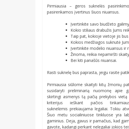
Pirmiausia – geros suknelės pasirinkimo 
pasirenkamos įvertinus šiuos niuansus.
Įvertinkite savo biudžeto galim
Kokio stiliaus drabužis Jums rei
Taip pat, kokioje vietoje jis bu
Kokios medžiagos suknutė Jums 
Įvertinkite modelio niuansus ir ri
Žinoma, reikia nepamiršti skaity
Bei kiti panašūs niuansai.
Rasti suknelę bus paprasta, jeigu rasite pat
Pirmiausia siūlome skaityti kitų žmonių pa
susidaryti preliminarią nuomonę apie g
skirtingi asmenys tą pačią prekybos vietą ga
kriterijus ieškant pačios tinkam
suknelėmis prekiaujama legaliai. Tokiu atve
Šiuo metu socialiniuose tinkluose yra la
gaminius. Deja, gavus ir pamačius, kad gami
gavote, kadangi perkant nelegaliai jokios te