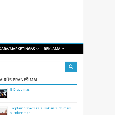
DARA/MARKETINGAS
REKLAMA
VAIRŪS PRANEŠIMAI
E. Draudimas
Tarptautinis verslas: su kokiais sunkumais
susiduriama?