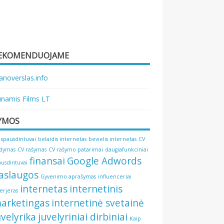
EKOMENDUOJAME
noverslas.info
namis Films LT
YMOS
 spausdintuvai
belaidis internetas
bevielis internetas
CV
ldymas
CV rašymas
CV rašymo patarimai
daugiafunkciniai
finansai
Google Adwords
ausdintuvai
aslaugos
Gyvenimo aprašymas
influenceriai
internetas
internetinis
terjeras
arketingas
internetinė svetainė
uvelyrika
juvelyriniai dirbiniai
Kaip