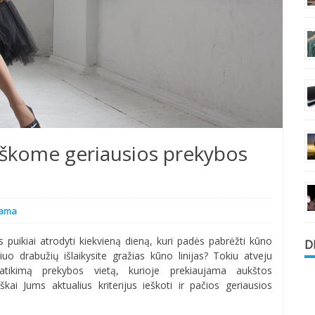
ieškome geriausios prekybos
lama
 puikiai atrodyti kiekvieną dieną, kuri padės pabrėžti kūno
D
iuo drabužių išlaikysite gražias kūno linijas? Tokiu atveju
patikimą prekybos vietą, kurioje prekiaujama aukštos
ai Jums aktualius kriterijus ieškoti ir pačios geriausios