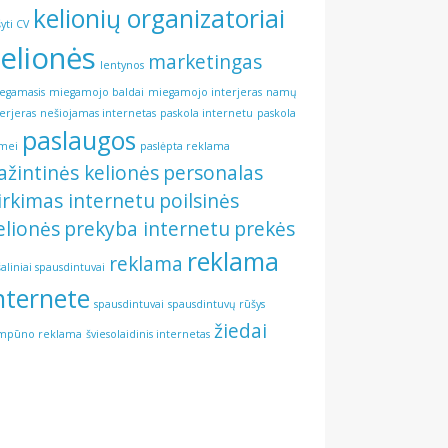
kelionių organizatoriai
šyti CV
elionės
marketingas
lentynos
egamasis
miegamojo baldai
miegamojo interjeras
namų
terjeras
nešiojamas internetas
paskola internetu
paskola
paslaugos
mei
paslėpta reklama
ažintinės kelionės
personalas
irkimas internetu
poilsinės
elionės
prekyba internetu
prekės
reklama
reklama
šaliniai spausdintuvai
nternete
spausdintuvai
spausdintuvų rūšys
žiedai
mpūno reklama
šviesolaidinis internetas