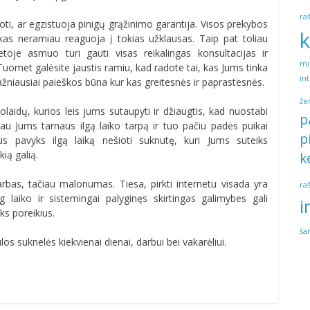
ra
ti, ar egzistuoja pinigų grąžinimo garantija. Visos prekybos
k
ur kas neramiau reaguoja į tokias užklausas. Taip pat toliau
toje asmuo turi gauti visas reikalingas konsultacijas ir
mi
uomet galėsite jaustis ramiu, kad radote tai, kas Jums tinka
in
dažniausiai paieškos būna kur kas greitesnės ir paprastesnės.
že
uolaidų, kurios leis jums sutaupyti ir džiaugtis, kad nuostabi
p
iau Jums tarnaus ilgą laiko tarpą ir tuo pačiu padės puikai
p
dus pavyks ilgą laiką nešioti suknutę, kuri Jums suteiks
ią galią.
k
arbas, tačiau malonumas. Tiesa, pirkti internetu visada yra
ra
aiko ir sistemingai palyginęs skirtingas galimybes gali
i
iks poreikius.
ša
s suknelės kiekvienai dienai, darbui bei vakarėliui.