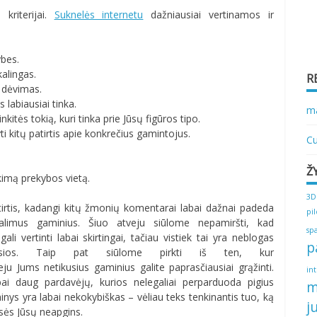
kriterijai.
Suknelės internetu
dažniausiai vertinamos ir
ybes.
kalingas.
R
s dėvimas.
labiausiai tinka.
ma
nkitės tokią, kuri tinka prie Jūsų figūros tipo.
ti kitų patirtis apie konkrečius gamintojus.
Cu
Ž
ikimą prekybos vietą.
3D
tirtis, kadangi kitų žmonių komentarai labai dažnai padeda
pi
alimus gaminius. Šiuo atveju siūlome nepamiršti, kad
sp
li vertinti labai skirtingai, tačiau vistiek tai yra neblogas
p
iausios. Taip pat siūlome pirkti iš ten, kur
ju Jums netikusius gaminius galite paprasčiausiai grąžinti.
in
bai daug pardavėjų, kurios nelegaliai perparduoda pigius
m
nys yra labai nekokybiškas – vėliau teks tenkinantis tuo, ką
j
isės Jūsų neapgins.