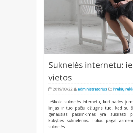
Suknelės internetu: 
vietos
2019/03/22
administratorius
Prekių rek
Ieškote suknelės internetu, kuri padės jums
linijas ir tuo pačiu džiugins tuo, kad su š
geriausias pasirinkimas yra susirasti 
kokybės suknelėmis. Toliau pagal asmenišk
suknelės.