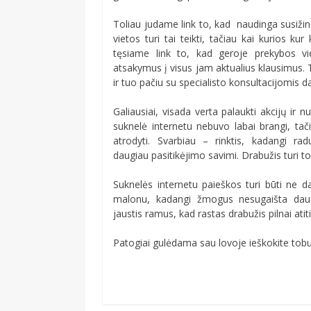
Toliau judame link to, kad naudinga susižino
vietos turi tai teikti, tačiau kai kurios k
tęsiame link to, kad geroje prekybos vie
atsakymus į visus jam aktualius klausimus. T
ir tuo pačiu su specialisto konsultacijomis 
Galiausiai, visada verta palaukti akcijų ir n
suknelė internetu nebuvo labai brangi, tač
atrodyti. Svarbiau – rinktis, kadangi ra
daugiau pasitikėjimo savimi. Drabužis turi tok
Suknelės internetu paieškos turi būti ne d
malonu, kadangi žmogus nesugaišta daug l
jaustis ramus, kad rastas drabužis pilnai atit
Patogiai gulėdama sau lovoje ieškokite tobulo