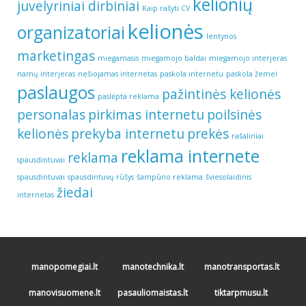
kelionių
juvelyriniai dirbiniai
Kaip rašyti CV
kelionės
organizatoriai
lentynos
marketingas
miegamasis
miegamojo baldai
miegamojo interjeras
namų interjeras
nešiojamas internetas
paskola internetu
paskola žemei
paslaugos
pažintinės kelionės
paslėpta reklama
personalas
pirkimas internetu
poilsinės
kelionės
prekyba internetu
prekės
rašaliniai
reklama internete
reklama
spausdintuvai
spausdintuvai
spausdintuvų rūšys
šampūno reklama
šviesolaidinis
žiedai
internetas
manopomegiai.lt
manotechnika.lt
manotransportas.lt
manovisuomene.lt
pasauliomaistas.lt
tiktarpmusu.lt