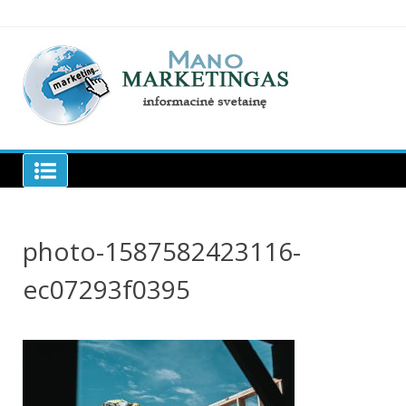
Skip
to
content
Manomarketingas.lt
photo-1587582423116-
ec07293f0395