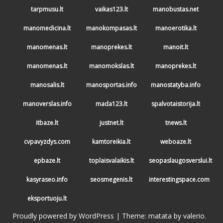
tarpmusu.lt
vaikas123.lt
manobustas.net
manomedicina.lt
manokompasas.lt
manoerotika.lt
manomenas.lt
manoprekes.lt
manoit.lt
manomenas.lt
manomokslas.lt
manoprekes.lt
manosalis.lt
manosportas.info
manostatyba.info
manoverslas.info
mada123.lt
spalvotaistorija.lt
itbaze.lt
justnet.lt
tnews.lt
cvpavyzdys.com
kamtoreikia.lt
weboaze.lt
epbaze.lt
toplaisvalaikis.lt
seopaslaugosverslui.lt
kasyraseo.info
seosmegenis.lt
interestingspace.com
eksportuoju.lt
Proudly powered by WordPress
|
Theme: matata by
valerio
.