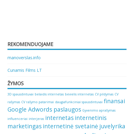
REKOMENDUOJAME
manoverslas.info
Cunamis Films LT
ŽYMOS
3D spausdintuvai
belaidis internetas
bevielis internetas
CV pildymas
CV
finansai
rašymas
CV rašymo patarimai
daugiafunkciniai spausdintuvai
Google Adwords paslaugos
Gyvenimo aprašymas
internetas
internetinis
influenceriai
interjeras
marketingas
internetinė svetainė
juvelyrika