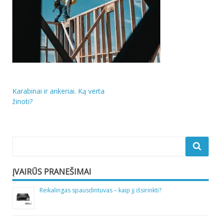
Navigacija
Karabinai ir ankeriai. Ką verta
žinoti?
tarp
įrašų
ĮVAIRŪS PRANEŠIMAI
Reikalingas spausdintuvas – kaip jį išsirinkti?