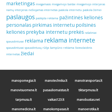
marketingas
miegamasis
miegamojo baldai
miegamojo interjeras
namų interjeras
nešiojamas internetas
paskola internetu
paskola žemei
paslaugos
pažintinės kelionės
paslėpta reklama
personalas
pirkimas internetu
poilsinės
kelionės
prekyba internetu
prekės
rašaliniai
reklama internete
reklama
spausdintuvai
spausdintuvai
spausdintuvų rūšys
šampūno reklama
šviesolaidinis
žiedai
internetas
manopomegiai.lt
manotechnika.lt
manotransportas.lt
manovisuomene.lt
pasauliomaistas.lt
tiktarpmusu.lt
tarpmusu.lt
vaikas123.lt
manobustas.net
manomedicina.lt
manokompasas.lt
manoerotika.lt