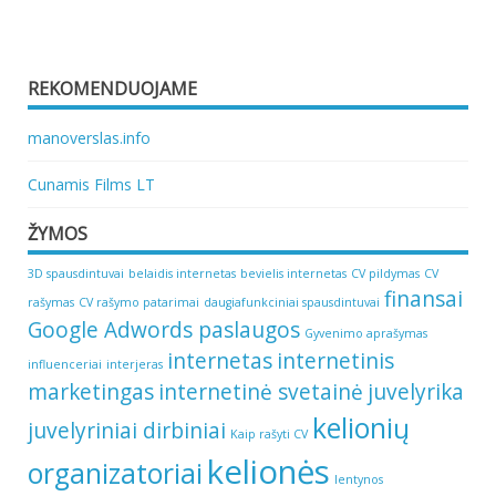
REKOMENDUOJAME
manoverslas.info
Cunamis Films LT
ŽYMOS
3D spausdintuvai
belaidis internetas
bevielis internetas
CV pildymas
CV
finansai
rašymas
CV rašymo patarimai
daugiafunkciniai spausdintuvai
Google Adwords paslaugos
Gyvenimo aprašymas
internetas
internetinis
influenceriai
interjeras
marketingas
internetinė svetainė
juvelyrika
kelionių
juvelyriniai dirbiniai
Kaip rašyti CV
kelionės
organizatoriai
lentynos