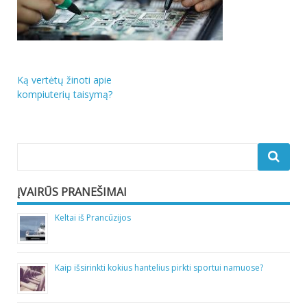
Navigacija
Ką vertėtų žinoti apie
kompiuterių taisymą?
tarp
įrašų
ĮVAIRŪS PRANEŠIMAI
Keltai iš Prancūzijos
Kaip išsirinkti kokius hantelius pirkti sportui namuose?