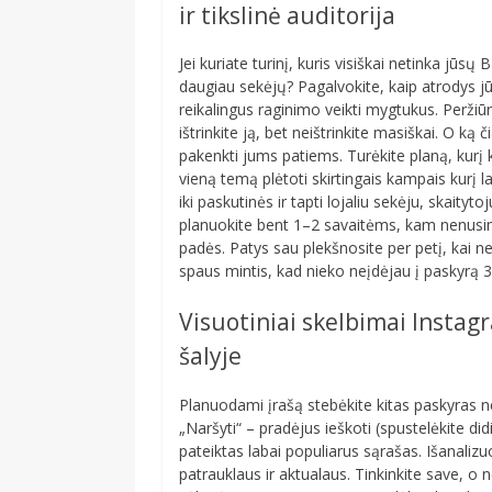
ir tikslinė auditorija
Jei kuriate turinį, kuris visiškai netinka jūsų 
daugiau sekėjų? Pagalvokite, kaip atrodys jūsų
reikalingus raginimo veikti mygtukus. Peržiū
ištrinkite ją, bet neištrinkite masiškai. O ką č
pakenkti jums patiems. Turėkite planą, kurį 
vieną temą plėtoti skirtingais kampais kurį la
iki paskutinės ir tapti lojaliu sekėju, skaityto
planuokite bent 1–2 savaitėms, kam nenusim
padės. Patys sau plekšnosite per petį, kai ne
spaus mintis, kad nieko neįdėjau į paskyrą 3
Visuotiniai skelbimai Instag
šalyje
Planuodami įrašą stebėkite kitas paskyras ne
„Naršyti“ – pradėjus ieškoti (spustelėkite di
pateiktas labai populiarus sąrašas. Išanalizu
patrauklaus ir aktualaus. Tinkinkite save, o n