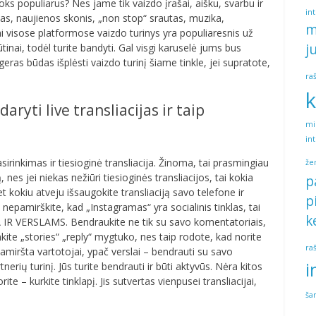
oks populiarus? Nes jame tik vaizdo įrašai, aišku, svarbu ir
in
mas, naujienos skonis, „non stop“ srautas, muzika,
m
i visose platformose vaizdo turinys yra populiaresnis už
j
inai, todėl turite bandyti. Gal visgi karuselė jums bus
eras būdas išplėsti vaizdo turinį šiame tinkle, jei supratote,
ra
k
aryti live transliacijas ir taip
mi
in
asirinkimas ir tiesioginė transliacija. Žinoma, tai prasmingiau
že
nes jei niekas nežiūri tiesioginės transliacijos, tai kokia
p
et kokiu atveju išsaugokite transliaciją savo telefone ir
p
 nepamirškite, kad „Instagramas“ yra socialinis tinklas, tai
k
 IR VERSLAMS. Bendraukite ne tik su savo komentatoriais,
unkite „stories“ „reply“ mygtuko, nes taip rodote, kad norite
ra
 pamiršta vartotojai, ypač verslai – bendrauti su savo
i
erių turinį. Jūs turite bendrauti ir būti aktyvūs. Nėra kitos
rite – kurkite tinklapį. Jis sutvertas vienpusei transliacijai,
ša