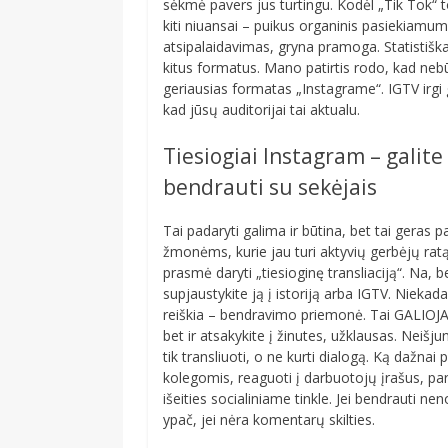
sėkmė pavers jus turtingu. Kodėl „Tik Tok“ t
kiti niuansai – puikus organinis pasiekiamu
atsipalaidavimas, gryna pramoga. Statistiška
kitus formatus. Mano patirtis rodo, kad nebūt
geriausias formatas „Instagrame“. IGTV irgi g
kad jūsų auditorijai tai aktualu.
Tiesiogiai Instagram – galite d
bendrauti su sekėjais
Tai padaryti galima ir būtina, bet tai geras p
žmonėms, kurie jau turi aktyvių gerbėjų ratą, 
prasmė daryti „tiesioginę transliaciją“. Na, b
supjaustykite ją į istoriją arba IGTV. Niekada
reiškia – bendravimo priemonė. Tai GALIOJA
bet ir atsakykite į žinutes, užklausas. Neišj
tik transliuoti, o ne kurti dialogą. Ką dažnai
kolegomis, reaguoti į darbuotojų įrašus, partn
išeities socialiniame tinkle. Jei bendrauti neno
ypač, jei nėra komentarų skilties.