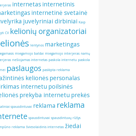
internetas
internetinis
terjeras
arketingas
internetinė svetainė
uvelyrika
juvelyriniai dirbiniai
Kaip
kelionių organizatoriai
šyti CV
elionės
marketingas
lentynos
egamasis
miegamojo baldai
miegamojo interjeras
namų
terjeras
nešiojamas internetas
paskola internetu
paskola
paslaugos
mei
paslėpta reklama
ažintinės kelionės
personalas
irkimas internetu
poilsinės
elionės
prekyba internetu
prekės
reklama
reklama
šaliniai spausdintuvai
nternete
spausdintuvai
spausdintuvų rūšys
žiedai
mpūno reklama
šviesolaidinis internetas