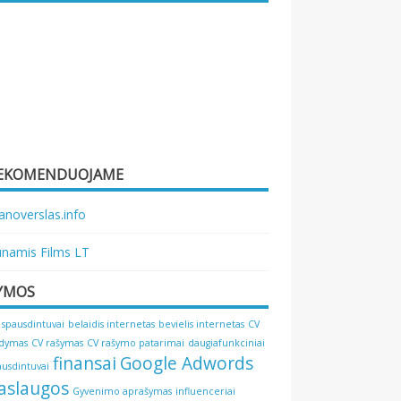
EKOMENDUOJAME
noverslas.info
namis Films LT
YMOS
 spausdintuvai
belaidis internetas
bevielis internetas
CV
ldymas
CV rašymas
CV rašymo patarimai
daugiafunkciniai
finansai
Google Adwords
ausdintuvai
aslaugos
Gyvenimo aprašymas
influenceriai