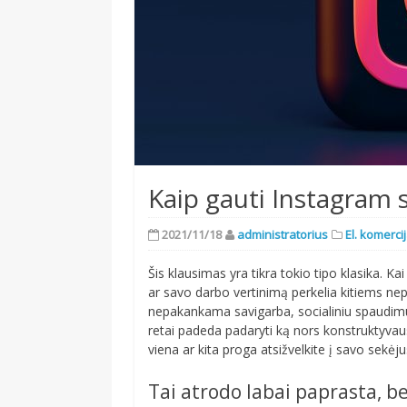
Kaip gauti Instagram 
2021/11/18
administratorius
El. komerci
Šis klausimas yra tikra tokio tipo klasika. Ka
ar savo darbo vertinimą perkelia kitiems 
nepakankama savigarba, socialiniu spaudimu,
retai padeda padaryti ką nors konstruktyvau
viena ar kita proga atsižvelkite į savo sekėju
Tai atrodo labai paprasta, b