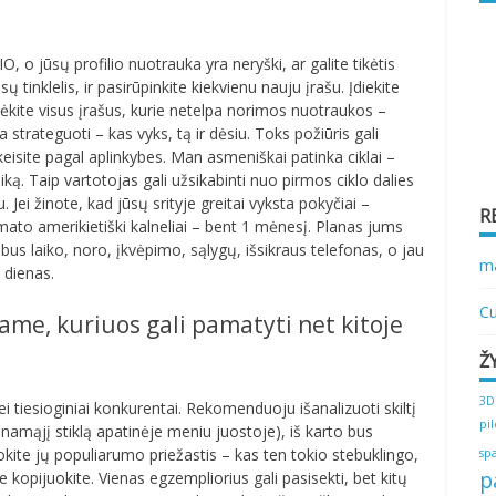
BIO, o jūsų profilio nuotrauka yra neryški, ar galite tikėtis
 tinklelis, ir pasirūpinkite kiekvienu nauju įrašu. Įdiekite
rėkite visus įrašus, kurie netelpa norimos nuotraukos –
ia strateguoti – kas vyks, tą ir dėsiu. Toks požiūris gali
keisite pagal aplinkybes. Man asmeniškai patinka ciklai –
iką. Taip vartotojas gali užsikabinti nuo pirmos ciklo dalies
ju. Jei žinote, kad jūsų srityje greitai vyksta pokyčiai –
R
ato amerikietiški kalneliai – bent 1 mėnesį. Planas jums
bus laiko, noro, įkvėpimo, sąlygų, išsikraus telefonas, o jau
ma
 dienas.
Cu
rame, kuriuos gali pamatyti net kitoje
Ž
3D
i tiesioginiai konkurentai. Rekomenduoju išanalizuoti skiltį
pi
dinamąjį stiklą apatinėje meniu juostoje), iš karto bus
okite jų populiarumo priežastis – kas ten tokio stebuklingo,
sp
p
e kopijuokite. Vienas egzempliorius gali pasisekti, bet kitų