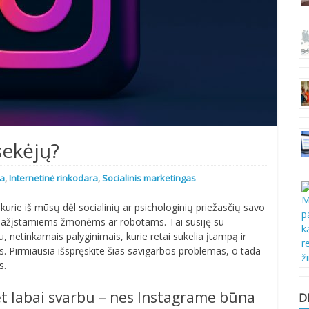
sekėjų?
ja
,
Internetinė rinkodara
,
Socialinis marketingas
i kurie iš mūsų dėl socialinių ar psichologinių priežasčių savo
nepažįstamiems žmonėms ar robotams. Tai susiję su
 netinkamais palyginimais, kurie retai sukelia įtampą ir
s. Pirmiausia išspręskite šias savigarbos problemas, o tada
s.
et labai svarbu – nes Instagrame būna
D