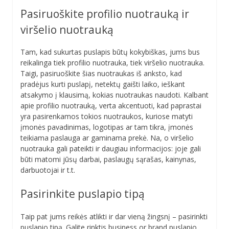
Pasiruoškite profilio nuotrauką ir
viršelio nuotrauką
Tam, kad sukurtas puslapis būtų kokybiškas, jums bus
reikalinga tiek profilio nuotrauka, tiek viršelio nuotrauka.
Taigi, pasiruoškite šias nuotraukas iš anksto, kad
pradėjus kurti puslapį, netektų gaišti laiko, ieškant
atsakymo į klausimą, kokias nuotraukas naudoti. Kalbant
apie profilio nuotrauką, verta akcentuoti, kad paprastai
yra pasirenkamos tokios nuotraukos, kuriose matyti
įmonės pavadinimas, logotipas ar tam tikra, įmonės
teikiama paslauga ar gaminama prekė. Na, o viršelio
nuotrauka gali pateikti ir daugiau informacijos: joje gali
būti matomi jūsų darbai, paslaugų sąrašas, kainynas,
darbuotojai ir t.t.
Pasirinkite puslapio tipą
Taip pat jums reikės atlikti ir dar vieną žingsnį – pasirinkti
puslapio tipą. Galite rinktis business or brand puslapio