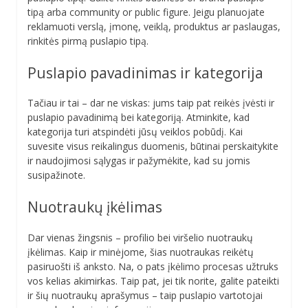
tipą arba community or public figure. Jeigu planuojate
reklamuoti verslą, įmonę, veiklą, produktus ar paslaugas,
rinkitės pirmą puslapio tipą.
Puslapio pavadinimas ir kategorija
Tačiau ir tai – dar ne viskas: jums taip pat reikės įvėsti ir
puslapio pavadinimą bei kategoriją. Atminkite, kad
kategorija turi atspindėti jūsų veiklos pobūdį. Kai
suvesite visus reikalingus duomenis, būtinai perskaitykite
ir naudojimosi sąlygas ir pažymėkite, kad su jomis
susipažinote.
Nuotraukų įkėlimas
Dar vienas žingsnis – profilio bei viršelio nuotraukų
įkėlimas. Kaip ir minėjome, šias nuotraukas reikėtų
pasiruošti iš anksto. Na, o pats įkėlimo procesas užtruks
vos kelias akimirkas. Taip pat, jei tik norite, galite pateikti
ir šių nuotraukų aprašymus – taip puslapio vartotojai