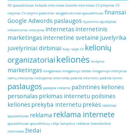
3D spausdintuvai
belaidis internetas
bevielis internetas
CV pildymas
CV
finansai
rašymas
CV rašymo patarimai
daugiafunkciniai spausdintuvai
Google Adwords paslaugos
Gyvenimo aprašymas
internetas
internetinis
influenceriai
interjeras
marketingas
internetinė svetainė
juvelyrika
kelionių
juvelyriniai dirbiniai
Kaip rašyti CV
kelionės
organizatoriai
lentynos
marketingas
miegamasis
miegamojo baldai
miegamojo interjeras
namų interjeras
nešiojamas internetas
paskola internetu
paskola žemei
paslaugos
pažintinės kelionės
paslėpta reklama
personalas
pirkimas internetu
poilsinės
kelionės
prekyba internetu
prekės
rašaliniai
reklama internete
reklama
spausdintuvai
spausdintuvai
spausdintuvų rūšys
šampūno reklama
šviesolaidinis
žiedai
internetas