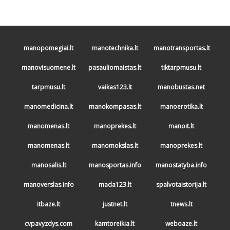
manopomegiai.lt
manotechnika.lt
manotransportas.lt
manovisuomene.lt
pasauliomaistas.lt
tiktarpmusu.lt
tarpmusu.lt
vaikas123.lt
manobustas.net
manomedicina.lt
manokompasas.lt
manoerotika.lt
manomenas.lt
manoprekes.lt
manoit.lt
manomenas.lt
manomokslas.lt
manoprekes.lt
manosalis.lt
manosportas.info
manostatyba.info
manoverslas.info
mada123.lt
spalvotaistorija.lt
itbaze.lt
justnet.lt
tnews.lt
cvpavyzdys.com
kamtoreikia.lt
weboaze.lt