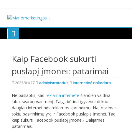
Skip
to
content
Manomarketingas.lt
Kaip Facebook sukurti
puslapį įmonei: patarimai
2023/01/27
administratorius
Internetinė rinkodara
Ne paslaptis, kad
reklama internete
šiandien vaidina
labai svarbų vaidmenį. Taigi, būtina įgyvendinti kuo
daugiau internetinės reklamos sprendimų. Na, o vienas
tokių pasirinkimų yra ir Facebook puslapis įmonei. Tad,
kaip sukurti Facebook puslapį įmonei? Dalijamės
patarimais.