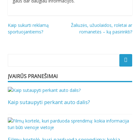
gaus dar daugiau informacijos.
Navigacija
Kaip sukurti reklamą
Žaliuzės, užuolaidos, roletai ar
sportuojantiems?
romanetės – ką pasirinkti?
tarp
įrašų
ĮVAIRŪS PRANEŠIMAI
Kaip sutaupyti perkant auto dalis?
Filmų kortelė, kuri parduoda sprendimą: kokia