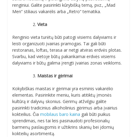
renginiui. Galite pasirinkti kūrybišką temą, pvz., „Mad
Men“ stiliaus vakarėlis arba „Retro“ tematika.
Vieta
Renginio vieta turėtų būti patogi visiems dalyviams ir
leisti organizuoti įvairias pramogas. Tai gali būti
restoranas, loftas, terasa ar netgi atviras erdvės plotas.
Svarbu, kad vietoje būtų pakankamai erdvės visiems
dalyviams ir būtų galima įrengti įvairias zonas veikloms.
Maistas ir gėrimai
Kokybiškas maistas ir gėrimai yra esminis vakarėlio
elementas. Pasirinkite meniu, kuris atitiktų įmonės
kultūrą ir dalyvių skonius. Gėrimų atžvilgiu galite
pasirinkti tradicinius alkoholinius gėrimus arba įvairius
kokteilius. Čia
mobilaus baro kaina
gali būti puikus
sprendimas, nes tai leis pasinaudoti profesionalių
barmenų paslaugomis ir užtikrins skanių bei įdomių
kokteilių asortimentą.