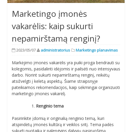
Marketingo įmonės
vakarėlis: kaip sukurti
nepamirštamą renginį?
2023/05/07
administratorius
Marketingo planavimas
Markėjimo įmonės vakarėlis yra puiki proga bendrauti su
kolegomis, pasidalinti idėjomis ir pailsėti nuo intensyvaus
darbo. Norint sukurti nepamirštamą renginį, reikėtų
atsižvelgti į keletą aspektų. Šiame straipsnyje
pateikiamos rekomendacijos, kaip sėkmingai organizuoti
marketingo įmonės vakarėlį.
Renginio tema
Pasirinkite įdomią ir originalią renginio temą, kuri
atspindėtų įmonės kultūrą ir veiklos sritį. Tema padės
sukurti nuotaiką ir palengvins dalyvių pasiruošimą