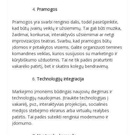
Pramogos
Pramogos yra svarbi renginio dalis, todėl pasirūpinkite,
kad būtų įvairių veiklų ir užsiėmimų. Tai gali būti muzika,
žaidimai, konkursai, interaktyvūs užsiėmimai ar netgi
improvizacijos teatras. Svarbu, kad pramogos būtų
įdomios ir pritaikytos visiems. Galite organizuoti temines
komandines veiklas, kurios susijusios su marketingo ir
kūrybiškumo užduotimis. Tai ne tik padės praturtinti
vakarėlio patirtį, bet ir skatins kolegų bendravimą.
Technologijų integracija
Markėjimo įmonėms būdingas naujovių diegimas ir
technologijų naudojimas. Įtraukite technologijas į
vakarėlį, pvz., interaktyvias projekcijas, socialinės
medijos stebėjimo ekranus arba virtualių realybės
patirtis. Tai padės suteikti renginiui modernumo ir
įdomumo.