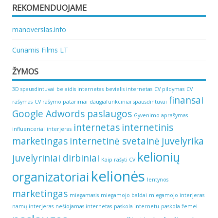
REKOMENDUOJAME
manoverslas.info
Cunamis Films LT
ŽYMOS
3D spausdintuvai
belaidis internetas
bevielis internetas
CV pildymas
CV
finansai
rašymas
CV rašymo patarimai
daugiafunkciniai spausdintuvai
Google Adwords paslaugos
Gyvenimo aprašymas
internetas
internetinis
influenceriai
interjeras
marketingas
internetinė svetainė
juvelyrika
kelionių
juvelyriniai dirbiniai
Kaip rašyti CV
kelionės
organizatoriai
lentynos
marketingas
miegamasis
miegamojo baldai
miegamojo interjeras
namų interjeras
nešiojamas internetas
paskola internetu
paskola žemei