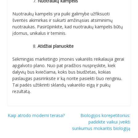
Nuotraukų kampelis
Nuotraukų kampelis yra puiki galimybė užfiksuoti
šventės akimirkas ir sukurti amžinąsias atsiminimų
nuotraukas. Pasirūpinkite, kad nuotraukų kampelis būtų
įdomus, unikalus ir teminis.
Atidžiai planuokite
Sėkmingas marketingo įmonės vakarėlis reikalauja gerai
apgalvoto plano. Nuo pat pradžios nuspręskite, kiek
dalyvių bus kviečiama, koks bus biudžetas, kokias
paslaugas pasirinksite ir ką norite pasiekti šiuo renginiu.
Tai padės užtikrinti sklandų vakarėlio eigą ir puikų
rezultatą.
Navigacija
Kaip atrodo moderni terasa?
Biologijos korepetitorius:
padėkite vaikui įveikti
tarp
sunkumus mokantis biologiją
įrašų