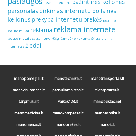
paslaugos
pažintinės kelionės
paslėpta reklama
personalas
pirkimas internetu
poilsinės
kelionės
prekyba internetu
prekės
rašaliniai
reklama internete
reklama
spausdintuvai
spausdintuvai
spausdintuvų rūšys
šampūno reklama
šviesolaidinis
žiedai
internetas
manopomegiai.lt
manotechnika.lt
manotransportas.lt
manovisuomene.lt
pasauliomaistas.lt
tiktarpmusu.lt
tarpmusu.lt
vaikas123.lt
manobustas.net
manomedicina.lt
manokompasas.lt
manoerotika.lt
manomenas.lt
manoprekes.lt
manoit.lt