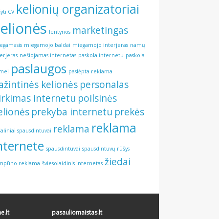
kelionių organizatoriai
šyti CV
elionės
marketingas
lentynos
egamasis
miegamojo baldai
miegamojo interjeras
namų
terjeras
nešiojamas internetas
paskola internetu
paskola
paslaugos
mei
paslėpta reklama
ažintinės kelionės
personalas
irkimas internetu
poilsinės
elionės
prekyba internetu
prekės
reklama
reklama
šaliniai spausdintuvai
nternete
spausdintuvai
spausdintuvų rūšys
žiedai
mpūno reklama
šviesolaidinis internetas
.lt
pasauliomaistas.lt