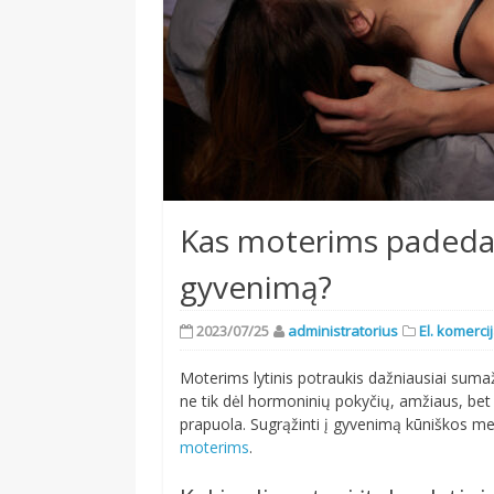
Kas moterims padeda s
gyvenimą?
2023/07/25
administratorius
El. komerci
Moterims lytinis potraukis dažniausiai su
ne tik dėl hormoninių pokyčių, amžiaus, bet 
prapuola. Sugrąžinti į gyvenimą kūniškos 
moterims
.