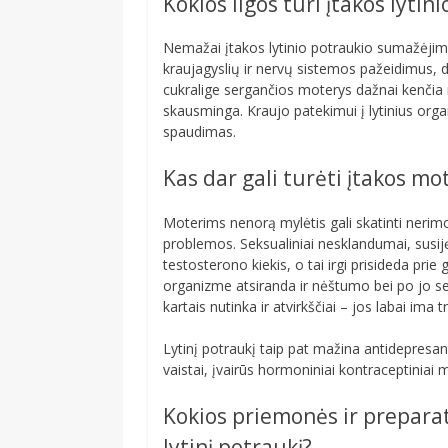
Kokios ligos turi įtakos lyti
Nemažai įtakos lytinio potraukio sumažėjimui
kraujagyslių ir nervų sistemos pažeidimus, 
cukralige sergančios moterys dažnai kenčia 
skausminga. Kraujo patekimui į lytinius organ
spaudimas.
Kas dar gali turėti įtakos m
Moterims nenorą mylėtis gali skatinti neri
problemos. Seksualiniai nesklandumai, susi
testosterono kiekis, o tai irgi prisideda p
organizme atsiranda ir nėštumo bei po jo sek
kartais nutinka ir atvirkščiai – jos labai ima 
Lytinį potraukį taip pat mažina antidepresan
vaistai, įvairūs hormoniniai kontraceptiniai
Kokios priemonės ir preparat
lytinį potraukį?