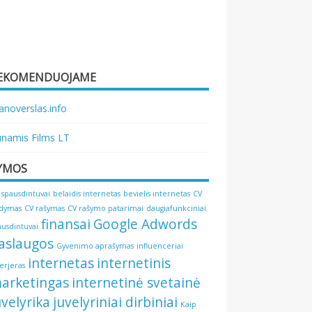
EKOMENDUOJAME
noverslas.info
namis Films LT
YMOS
 spausdintuvai
belaidis internetas
bevielis internetas
CV
ldymas
CV rašymas
CV rašymo patarimai
daugiafunkciniai
finansai
Google Adwords
ausdintuvai
aslaugos
Gyvenimo aprašymas
influenceriai
internetas
internetinis
terjeras
arketingas
internetinė svetainė
uvelyrika
juvelyriniai dirbiniai
Kaip