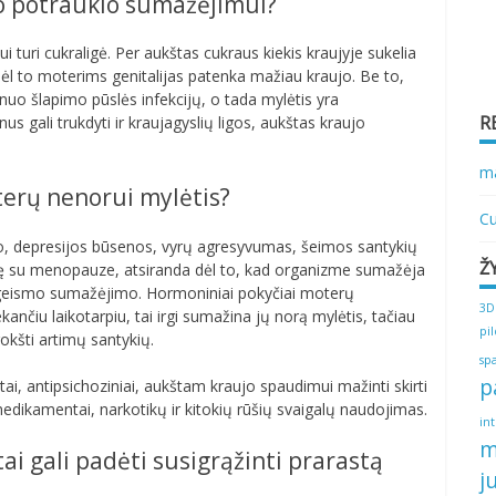
nio potraukio sumažėjimui?
 turi cukraligė. Per aukštas cukraus kiekis kraujyje sukelia
dėl to moterims genitalijas patenka mažiau kraujo. Be to,
nuo šlapimo pūslės infekcijų, o tada mylėtis yra
R
us gali trukdyti ir kraujagyslių ligos, aukštas kraujo
ma
oterų nenorui mylėtis?
Cu
mo, depresijos būsenos, vyrų agresyvumas, šeimos santykių
Ž
ję su menopauze, atsiranda dėl to, kad organizme sumažėja
rie geismo sumažėjimo. Hormoniniai pokyčiai moterų
3D
ančiu laikotarpiu, tai irgi sumažina jų norą mylėtis, tačiau
pi
trokšti artimų santykių.
sp
p
tai, antipsichoziniai, aukštam kraujo spaudimui mažinti skirti
 medikamentai, narkotikų ir kitokių rūšių svaigalų naudojimas.
in
m
ai gali padėti susigrąžinti prarastą
j