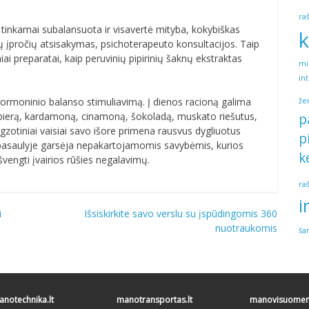
ra
ti tinkamai subalansuota ir visavertė mityba, kokybiškas
k
gų įpročių atsisakymas, psichoterapeuto konsultacijos. Taip
iai preparatai, kaip peruvinių pipirinių šaknų ekstraktas
mi
in
 hormoninio balanso stimuliavimą. Į dienos racioną galima
že
 imbierą, kardamoną, cinamoną, šokoladą, muskato riešutus,
p
i egzotiniai vaisiai savo išore primena rausvus dygliuotus
p
, o pasaulyje garsėja nepakartojamomis savybėmis, kurios
k
švengti įvairios rūšies negalavimų.
ra
i
i
Išsiskirkite savo verslu su įspūdingomis 360
nuotraukomis
ša
notechnika.lt
manotransportas.lt
manovisuomene