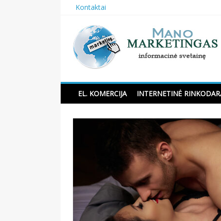
Skip
Kontaktai
to
content
Manomarketingas.lt
EL. KOMERCIJA
INTERNETINĖ RINKODAR