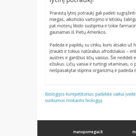
Prarastą lytinį potraukį gali padėti sugrąžin
miegas, alkoholio vartojimo ir kitokių žalin
pat moterų libido sustiprina ir tokie farmacin
gaunamas iš Pietų Amerikos.
Padeda ir papildų su cinku, kuris atsako už
įtraukti ir tokius natūralius afrodiziakus –
austres ir gardžius ličių vaisius. Šie nedidel
ežiukus. Ličių vaisiai ir turtingi vitaminais
neišpasakytai stiprina organizmą ir padeda i
Navigacija
Biologijos korepetitorius: padėkite vaikui įveikt
sunkumus mokantis biologiją
tarp
įrašų
manopomegiai.lt
ma