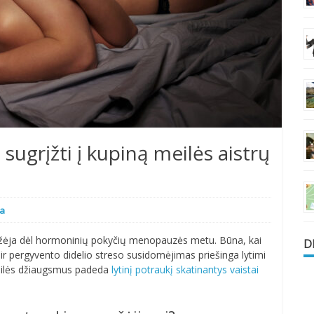
ugrįžti į kupiną meilės aistrų
ja
mažėja dėl hormoninių pokyčių menopauzės metu. Būna, kai
D
ir pergyvento didelio streso susidomėjimas priešinga lytimi
meilės džiaugsmus padeda
lytinį potraukį skatinantys vaistai