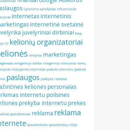
finansai
Google Adwords
ausdintuvai
aslaugos
Gyvenimo aprašymas
influenceriai
internetas
internetinis
terjeras
arketingas
internetinė svetainė
uvelyrika
juvelyriniai dirbiniai
Kaip
kelionių organizatoriai
šyti CV
elionės
marketingas
lentynos
egamasis
miegamojo baldai
miegamojo interjeras
namų
terjeras
nešiojamas internetas
paskola internetu
paskola
paslaugos
mei
paslėpta reklama
ažintinės kelionės
personalas
irkimas internetu
poilsinės
elionės
prekyba internetu
prekės
reklama
reklama
šaliniai spausdintuvai
nternete
spausdintuvai
spausdintuvų rūšys