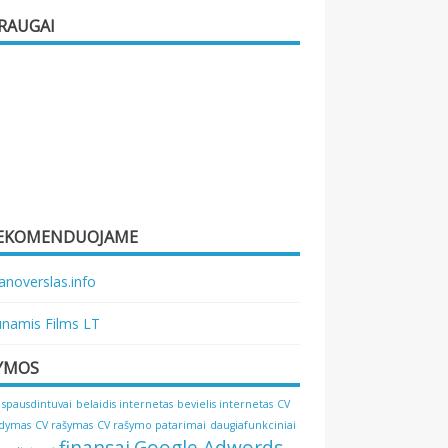
RAUGAI
EKOMENDUOJAME
noverslas.info
namis Films LT
YMOS
 spausdintuvai
belaidis internetas
bevielis internetas
CV
ldymas
CV rašymas
CV rašymo patarimai
daugiafunkciniai