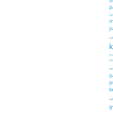
sp
p
in
m
j
ra
k
mi
in
že
p
p
k
ra
i