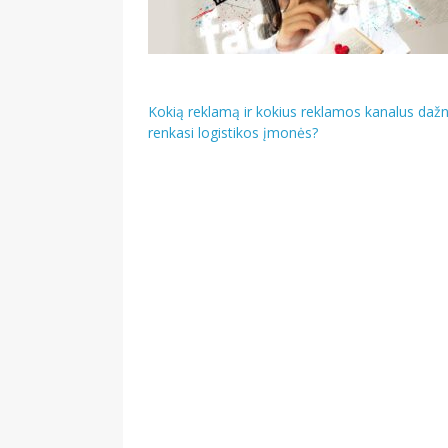
Navigacija
Kokią reklamą ir kokius reklamos kanalus dažn
renkasi logistikos įmonės?
tarp
įrašų