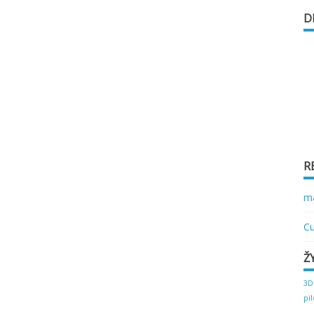
D
R
ma
Cu
Ž
3D
pi