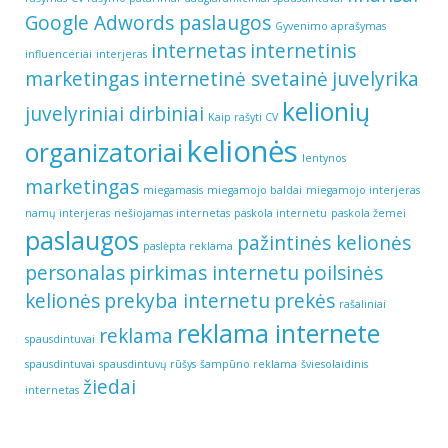
Google Adwords paslaugos
Gyvenimo aprašymas
internetas
internetinis
influenceriai
interjeras
marketingas
internetinė svetainė
juvelyrika
kelionių
juvelyriniai dirbiniai
Kaip rašyti CV
kelionės
organizatoriai
lentynos
marketingas
miegamasis
miegamojo baldai
miegamojo interjeras
namų interjeras
nešiojamas internetas
paskola internetu
paskola žemei
paslaugos
pažintinės kelionės
paslėpta reklama
personalas
pirkimas internetu
poilsinės
kelionės
prekyba internetu
prekės
rašaliniai
reklama internete
reklama
spausdintuvai
spausdintuvai
spausdintuvų rūšys
šampūno reklama
šviesolaidinis
žiedai
internetas