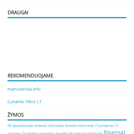
DRAUGAI
REKOMENDUOJAME
manoverslas.info
Cunamis Films LT
ŽYMOS
3D spausdintuvai
belaidis internetas
bevielis internetas
CV pildymas
CV
finansai
rašymas
CV rašymo patarimai
daugiafunkciniai spausdintuvai