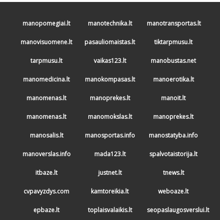
manopomegiai.lt
manotechnika.lt
manotransportas.lt
manovisuomene.lt
pasauliomaistas.lt
tiktarpmusu.lt
tarpmusu.lt
vaikas123.lt
manobustas.net
manomedicina.lt
manokompasas.lt
manoerotika.lt
manomenas.lt
manoprekes.lt
manoit.lt
manomenas.lt
manomokslas.lt
manoprekes.lt
manosalis.lt
manosportas.info
manostatyba.info
manoverslas.info
mada123.lt
spalvotaistorija.lt
itbaze.lt
justnet.lt
tnews.lt
cvpavyzdys.com
kamtoreikia.lt
weboaze.lt
epbaze.lt
toplaisvalaikis.lt
seopaslaugosverslui.lt