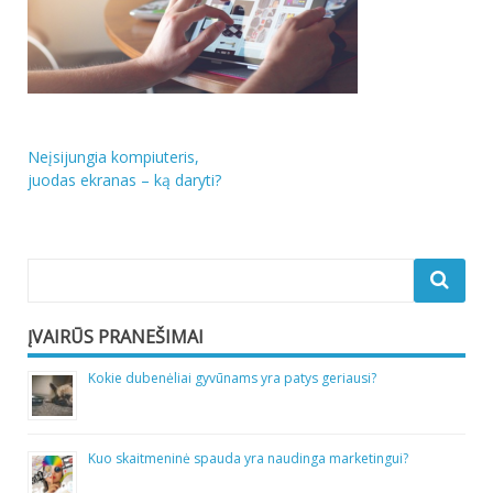
Navigacija
Neįsijungia kompiuteris,
juodas ekranas – ką daryti?
tarp
įrašų
ĮVAIRŪS PRANEŠIMAI
Kokie dubenėliai gyvūnams yra patys geriausi?
Kuo skaitmeninė spauda yra naudinga marketingui?