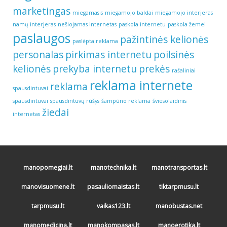
marketingas
miegamasis
miegamojo baldai
miegamojo interjeras
namų interjeras
nešiojamas internetas
paskola internetu
paskola žemei
paslaugos
pažintinės kelionės
paslėpta reklama
personalas
pirkimas internetu
poilsinės
kelionės
prekyba internetu
prekės
rašaliniai
reklama internete
reklama
spausdintuvai
spausdintuvai
spausdintuvų rūšys
šampūno reklama
šviesolaidinis
žiedai
internetas
manopomegiai.lt
manotechnika.lt
manotransportas.lt
manovisuomene.lt
pasauliomaistas.lt
tiktarpmusu.lt
tarpmusu.lt
vaikas123.lt
manobustas.net
manomedicina.lt
manokompasas.lt
manoerotika.lt