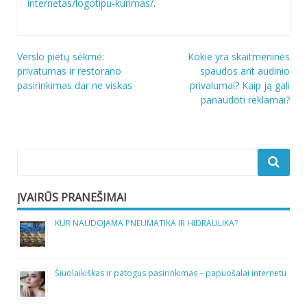
internetas/logotipu-kurimas/
.
Navigacija
Verslo pietų sėkmė:
Kokie yra skaitmeninės
privatumas ir restorano
spaudos ant audinio
tarp
pasirinkimas dar ne viskas
privalumai? Kaip ją gali
įrašų
panaudoti reklamai?
ĮVAIRŪS PRANEŠIMAI
KUR NAUDOJAMA PNEUMATIKA IR HIDRAULIKA?
Šiuolaikiškas ir patogus pasirinkimas – papuošalai internetu