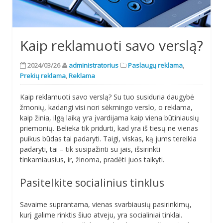
Kaip reklamuoti savo verslą?
2024/03/26
administratorius
Paslaugų reklama
,
Prekių reklama
,
Reklama
Kaip reklamuoti savo verslą? Su tuo susiduria daugybė
žmonių, kadangi visi nori sėkmingo verslo, o reklama,
kaip žinia, ilgą laiką yra įvardijama kaip viena būtiniausių
priemonių. Belieka tik pridurti, kad yra iš tiesų ne vienas
puikus būdas tai padaryti. Taigi, viskas, ką jums tereikia
padaryti, tai – tik susipažinti su jais, išsirinkti
tinkamiausius, ir, žinoma, pradėti juos taikyti.
Pasitelkite socialinius tinklus
Savaime suprantama, vienas svarbiausių pasirinkimų,
kurį galime rinktis šiuo atveju, yra socialiniai tinklai.