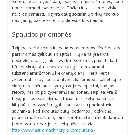
Būtent jie siūlo ypač daug galimybių tiems žmonės, kurie
nori reklamuoti savo verslą. Tačiau ir tai – dar ne viskas:
nereikia pamiršti, jog yra daug socialinių tinklų, tad kuo
daugiau jų pasitelksite, tuo didesnė bus nauda.
Spaudos priemonės
Taip pat verta rinktis ir spaudos priemonės. Ypač puikus
pasirinkimas gali būti skrajutės – jų kaina yra tikrai
nedidelė, o tai irgi labai svarbu. Belieka tik pridurti, kad
būtent skrajutėmis savo verslą galite reklamuoti
tūkstančiams žmonių kiekvieną dieną. Tiesa, verta
akcentuoti ir tai, kad tuo atveju, kai pradeda kalbėti apie
skrajutes, dažniausiai yra galvojama apie tai, kad jas
reikėtų nešioti po gyvenamąsias zonas. Taip, tai yra iš
tiesų puikus pasirinkimas, tačiau nereikėtų pamiršti ir
kitų būdų, pavyzdžiui, galite susitarti su parduotuvių
savininkai, kad skrajutės būtų įdedamos į kiekvieną
pirkinių maišelį. Na, o, jeigu norėtumėte sužinoti daugiau
įdomios informacijos reikėtų užsukti ir čia
http://www.astramachinery.lt/kompiuteriai-