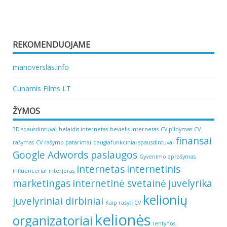
REKOMENDUOJAME
manoverslas.info
Cunamis Films LT
ŽYMOS
3D spausdintuvai
belaidis internetas
bevielis internetas
CV pildymas
CV
finansai
rašymas
CV rašymo patarimai
daugiafunkciniai spausdintuvai
Google Adwords paslaugos
Gyvenimo aprašymas
internetas
internetinis
influenceriai
interjeras
marketingas
internetinė svetainė
juvelyrika
kelionių
juvelyriniai dirbiniai
Kaip rašyti CV
kelionės
organizatoriai
lentynos