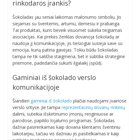
rinkodaros įrankis?
Šokoladas jau seniai laikomas malonumo simboliu. Jis
siejamas su šventėmis, artumu, dėmesiu ir prabanga.
Tai produktas, kuris beveik visuomet sukelia teigiamas
asociacijas. Kai prekės ženklas dovanoja šokoladą ar
naudoja jį komunikacijoje, jis tiesiogiai susieja save su
emocija, kurią patiria gavėjas. Tokiu būdu šokoladas
tampa ne tik saldžia staigmena, bet ir subtilia strategine
priemone, padedančia sukurti ilgalaikį įspūdį.
Gaminiai iš šokolado verslo
komunikacijoje
Šiandien
gaminiai iš šokolado
plačiai naudojami įvairiose
verslo srityse. Jie tampa
reprezentacinių dovanų rinkinių
dalimi, suteikia išskirtinumo įmonių renginiuose ar
parodose, papildo lojalumo programas. Šokoladas
dažnai pasirenkamas kaip dovana klientams šventiniu
laikotarpiu, tačiau vis dažniau jis pasitelkiamas ir kaip