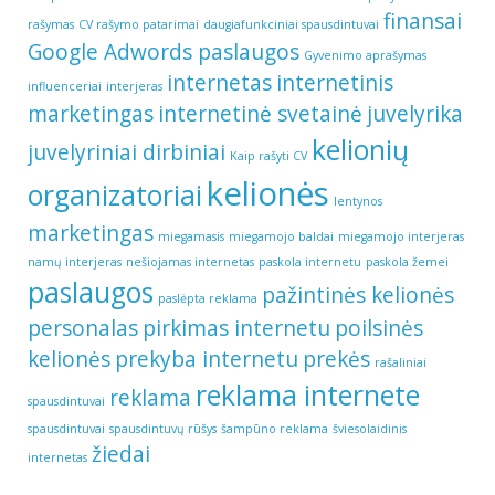
finansai
rašymas
CV rašymo patarimai
daugiafunkciniai spausdintuvai
Google Adwords paslaugos
Gyvenimo aprašymas
internetas
internetinis
influenceriai
interjeras
marketingas
internetinė svetainė
juvelyrika
kelionių
juvelyriniai dirbiniai
Kaip rašyti CV
kelionės
organizatoriai
lentynos
marketingas
miegamasis
miegamojo baldai
miegamojo interjeras
namų interjeras
nešiojamas internetas
paskola internetu
paskola žemei
paslaugos
pažintinės kelionės
paslėpta reklama
personalas
pirkimas internetu
poilsinės
kelionės
prekyba internetu
prekės
rašaliniai
reklama internete
reklama
spausdintuvai
spausdintuvai
spausdintuvų rūšys
šampūno reklama
šviesolaidinis
žiedai
internetas