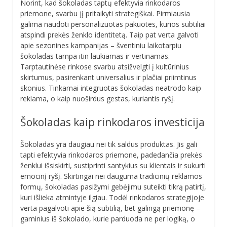
Norint, kad šokoladas taptų efektyvia rinkodaros
priemone, svarbu jį pritaikyti strategiškai. Pirmiausia
galima naudoti personalizuotas pakuotes, kurios subtiliai
atspindi prekės ženklo identitetą. Taip pat verta galvoti
apie sezonines kampanijas – šventiniu laikotarpiu
šokoladas tampa itin laukiamas ir vertinamas.
Tarptautinėse rinkose svarbu atsižvelgti į kultūrinius
skirtumus, pasirenkant universalius ir plačiai priimtinus
skonius. Tinkamai integruotas šokoladas neatrodo kaip
reklama, o kaip nuoširdus gestas, kuriantis ryšį.
Šokoladas kaip rinkodaros investicija
Šokoladas yra daugiau nei tik saldus produktas. Jis gali
tapti efektyvia rinkodaros priemone, padedančia prekės
ženklui išsiskirti, sustiprinti santykius su klientais ir sukurti
emocinį ryšį. Skirtingai nei dauguma tradicinių reklamos
formų, šokoladas pasižymi gebėjimu suteikti tikrą patirtį,
kuri išlieka atmintyje ilgiau. Todėl rinkodaros strategijoje
verta pagalvoti apie šią subtilią, bet galingą priemonę –
gaminius iš šokolado, kurie parduoda ne per logiką, o