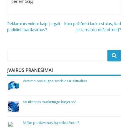
per emociją.
Navigacija
Reklaminis video: kaip jis gali
Kaip prižiūrėti lauko stalus, kad
padidinti pardavimus?
jie tarnautų dešimtmetį?
tarp
įrašų
ĮVAIRŪS PRANEŠIMAI
Vertimo paslaugos svarbios ir aktualios
Ko tikėtis iš marketingo karjeros?
Miško pardavimas: ką reikia žinoti?