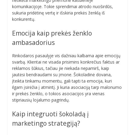
netikėta marketingo priemonė kasdienėje
komunikacijoje. Tokie sprendimai atrodo nuoširdūs,
sukuria pridėtinę vertę ir išskiria prekės ženklą iš
konkurentų.
Emocija kaip prekės ženklo
ambasadorius
Rinkodaros pasaulyje vis dažniau kalbama apie emocijų
svarbą. Klientai ne visada prisimins konkrečius faktus ar
reklamos šūkius, tačiau jie niekada nepamirš, kaip
jautėsi bendraudami su įmone. Šokoladinė dovana,
įteikta tinkamu momentu, gali tapti ta emocija, kuri
ilgam įsirėžia į atmintį. Ji kuria asociaciją tarp malonumo
ir prekės ženklo, o tokios asociacijos yra vienas
stipriausių lojalumo pagrindų.
Kaip integruoti šokoladą į
marketingo strategiją?