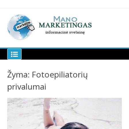
Skip
to
content
Manomarketingas.lt
Žyma:
Fotoepiliatorių
privalumai