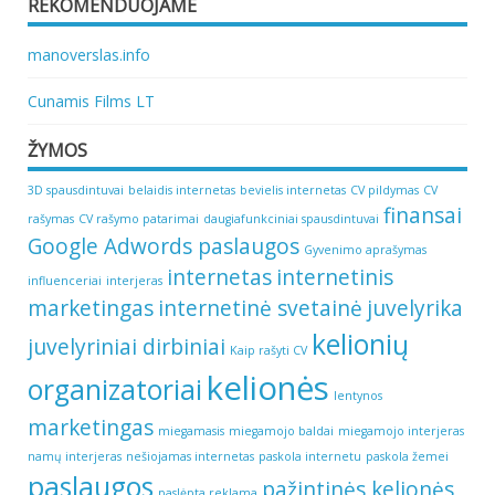
REKOMENDUOJAME
manoverslas.info
Cunamis Films LT
ŽYMOS
3D spausdintuvai
belaidis internetas
bevielis internetas
CV pildymas
CV
finansai
rašymas
CV rašymo patarimai
daugiafunkciniai spausdintuvai
Google Adwords paslaugos
Gyvenimo aprašymas
internetas
internetinis
influenceriai
interjeras
marketingas
internetinė svetainė
juvelyrika
kelionių
juvelyriniai dirbiniai
Kaip rašyti CV
kelionės
organizatoriai
lentynos
marketingas
miegamasis
miegamojo baldai
miegamojo interjeras
namų interjeras
nešiojamas internetas
paskola internetu
paskola žemei
paslaugos
pažintinės kelionės
paslėpta reklama