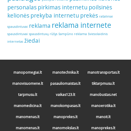
personalas
pirkimas internetu
poilsinės
kelionės
prekyba internetu
prekės
rašaliniai
reklama internete
reklama
spausdintuvai
spausdintuvai
spausdintuvų rūšys
šampūno reklama
šviesolaidinis
žiedai
internetas
manopomegiai.lt
manotechnika.lt
manotransportas.lt
manovisuomene.lt
pasauliomaistas.lt
tiktarpmusu.lt
tarpmusu.lt
vaikas123.lt
manobustas.net
manomedicina.lt
manokompasas.lt
manoerotika.lt
manomenas.lt
manoprekes.lt
manoit.lt
manomenas.lt
manomokslas.lt
manoprekes.lt