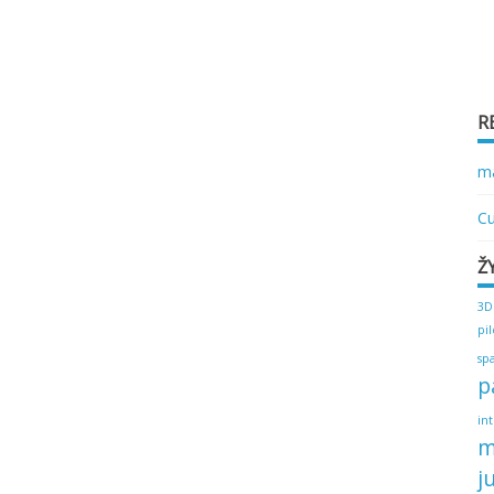
R
ma
Cu
Ž
3D
pi
sp
p
in
m
j