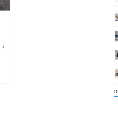
, o
i
D