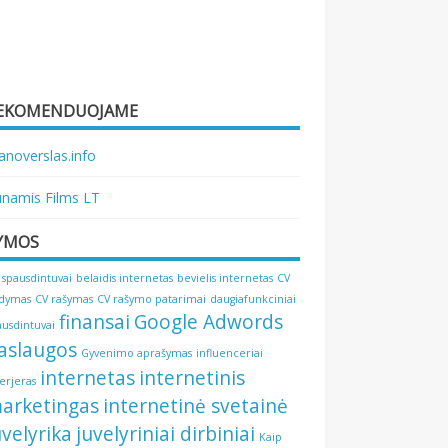
EKOMENDUOJAME
noverslas.info
namis Films LT
YMOS
 spausdintuvai
belaidis internetas
bevielis internetas
CV
ldymas
CV rašymas
CV rašymo patarimai
daugiafunkciniai
finansai
Google Adwords
ausdintuvai
aslaugos
Gyvenimo aprašymas
influenceriai
internetas
internetinis
terjeras
arketingas
internetinė svetainė
uvelyrika
juvelyriniai dirbiniai
Kaip