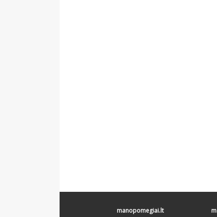
manopomegiai.lt
ma