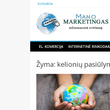
Skip
Kontaktai
to
content
Manomarketingas.lt
EL. KOMERCIJA
INTERNETINĖ RINKODAR
Žyma:
kelionių pasiūly