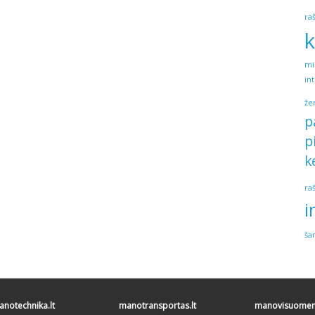
ra
k
mi
in
že
p
p
k
ra
i
ša
notechnika.lt
manotransportas.lt
manovisuomene