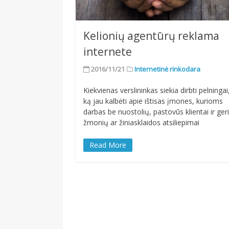
Kelionių agentūrų reklama
internete
2016/11/21
Internetinė rinkodara
Kiekvienas verslininkas siekia dirbti pelningai
ką jau kalbėti apie ištisas įmones, kurioms
darbas be nuostolių, pastovūs klientai ir ger
žmonių ar žiniasklaidos atsiliepimai
Read More