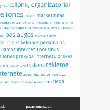
kelionių organizatoriai
šyti CV
elionės
marketingas
lentynos
egamasis
miegamojo baldai
miegamojo interjeras
namų
terjeras
nešiojamas internetas
paskola internetu
paskola
paslaugos
mei
paslėpta reklama
ažintinės kelionės
personalas
irkimas internetu
poilsinės
elionės
prekyba internetu
prekės
reklama
reklama
šaliniai spausdintuvai
nternete
spausdintuvai
spausdintuvų rūšys
žiedai
mpūno reklama
šviesolaidinis internetas
.lt
pasauliomaistas.lt