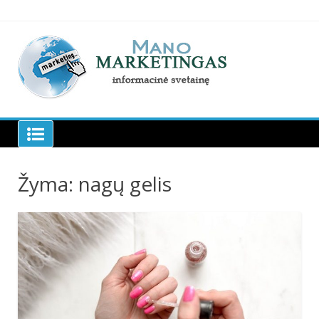
Skip
to
content
Manomarketingas.lt
Žyma:
nagų gelis