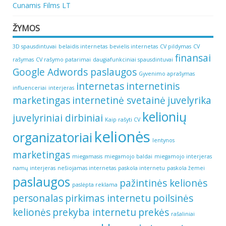
Cunamis Films LT
ŽYMOS
3D spausdintuvai
belaidis internetas
bevielis internetas
CV pildymas
CV
finansai
rašymas
CV rašymo patarimai
daugiafunkciniai spausdintuvai
Google Adwords paslaugos
Gyvenimo aprašymas
internetas
internetinis
influenceriai
interjeras
marketingas
internetinė svetainė
juvelyrika
kelionių
juvelyriniai dirbiniai
Kaip rašyti CV
kelionės
organizatoriai
lentynos
marketingas
miegamasis
miegamojo baldai
miegamojo interjeras
namų interjeras
nešiojamas internetas
paskola internetu
paskola žemei
paslaugos
pažintinės kelionės
paslėpta reklama
personalas
pirkimas internetu
poilsinės
kelionės
prekyba internetu
prekės
rašaliniai