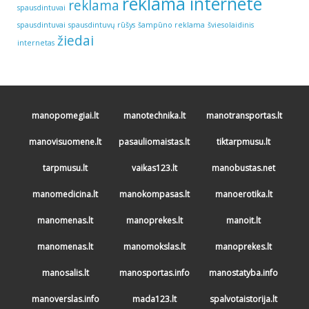
reklama internete
reklama
spausdintuvai
spausdintuvai
spausdintuvų rūšys
šampūno reklama
šviesolaidinis
žiedai
internetas
manopomegiai.lt
manotechnika.lt
manotransportas.lt
manovisuomene.lt
pasauliomaistas.lt
tiktarpmusu.lt
tarpmusu.lt
vaikas123.lt
manobustas.net
manomedicina.lt
manokompasas.lt
manoerotika.lt
manomenas.lt
manoprekes.lt
manoit.lt
manomenas.lt
manomokslas.lt
manoprekes.lt
manosalis.lt
manosportas.info
manostatyba.info
manoverslas.info
mada123.lt
spalvotaistorija.lt