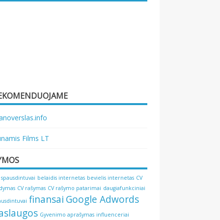
EKOMENDUOJAME
noverslas.info
namis Films LT
YMOS
 spausdintuvai
belaidis internetas
bevielis internetas
CV
ldymas
CV rašymas
CV rašymo patarimai
daugiafunkciniai
finansai
Google Adwords
ausdintuvai
aslaugos
Gyvenimo aprašymas
influenceriai