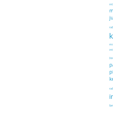
in
m
j
ra
k
mi
in
že
p
p
k
ra
i
ša