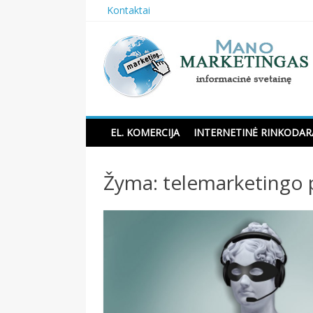
Skip
Kontaktai
to
content
Manomarketingas.lt
EL. KOMERCIJA
INTERNETINĖ RINKODAR
Žyma:
telemarketingo 