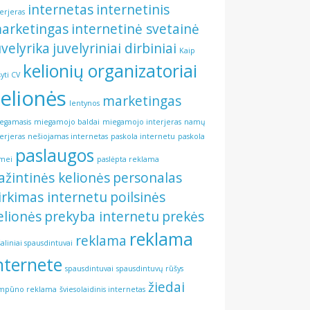
internetas
internetinis
terjeras
arketingas
internetinė svetainė
uvelyrika
juvelyriniai dirbiniai
Kaip
kelionių organizatoriai
šyti CV
elionės
marketingas
lentynos
egamasis
miegamojo baldai
miegamojo interjeras
namų
terjeras
nešiojamas internetas
paskola internetu
paskola
paslaugos
mei
paslėpta reklama
ažintinės kelionės
personalas
irkimas internetu
poilsinės
elionės
prekyba internetu
prekės
reklama
reklama
šaliniai spausdintuvai
nternete
spausdintuvai
spausdintuvų rūšys
žiedai
mpūno reklama
šviesolaidinis internetas