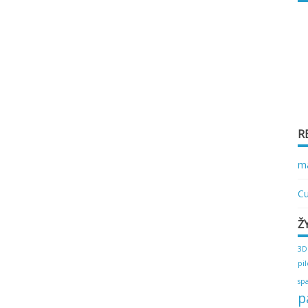
R
ma
Cu
Ž
3D
pi
sp
p