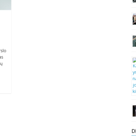
rslo
as
tų
D