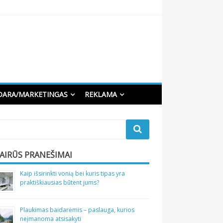
DARA/MARKETINGAS
REKLAMA
VAIRŪS PRANEŠIMAI
Kaip išsirinkti vonią bei kuris tipas yra
praktiškiausias būtent jums?
Plaukimas baidarėmis – paslauga, kurios
neįmanoma atsisakyti