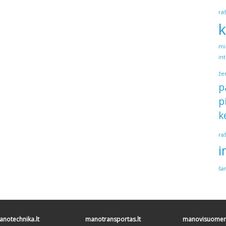
ra
k
mi
in
že
p
p
k
ra
i
ša
notechnika.lt
manotransportas.lt
manovisuomene