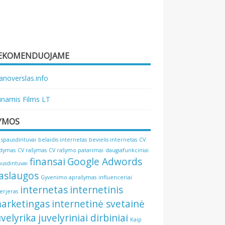
EKOMENDUOJAME
noverslas.info
namis Films LT
YMOS
 spausdintuvai
belaidis internetas
bevielis internetas
CV
ldymas
CV rašymas
CV rašymo patarimai
daugiafunkciniai
finansai
Google Adwords
ausdintuvai
aslaugos
Gyvenimo aprašymas
influenceriai
internetas
internetinis
terjeras
arketingas
internetinė svetainė
uvelyrika
juvelyriniai dirbiniai
Kaip