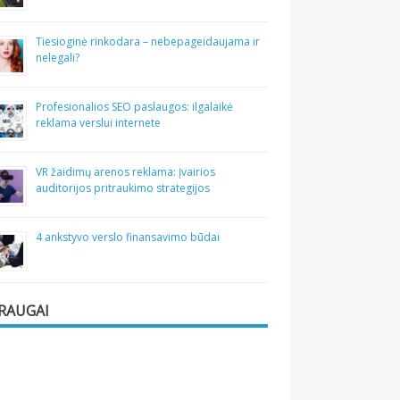
Tiesioginė rinkodara – nebepageidaujama ir
nelegali?
Profesionalios SEO paslaugos: ilgalaikė
reklama verslui internete
VR žaidimų arenos reklama: Įvairios
auditorijos pritraukimo strategijos
4 ankstyvo verslo finansavimo būdai
RAUGAI