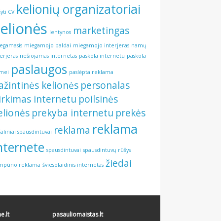
kelionių organizatoriai
šyti CV
elionės
marketingas
lentynos
egamasis
miegamojo baldai
miegamojo interjeras
namų
terjeras
nešiojamas internetas
paskola internetu
paskola
paslaugos
mei
paslėpta reklama
ažintinės kelionės
personalas
irkimas internetu
poilsinės
elionės
prekyba internetu
prekės
reklama
reklama
šaliniai spausdintuvai
nternete
spausdintuvai
spausdintuvų rūšys
žiedai
mpūno reklama
šviesolaidinis internetas
.lt
pasauliomaistas.lt