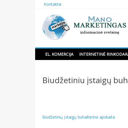
Skip
Kontaktai
to
content
Manomarketingas.lt
EL. KOMERCIJA
INTERNETINĖ RINKODAR
Biudžetiniu įstaigų buh
Navigacija
Biudžetinių įstaigų buhalterinė apskaita
tarp