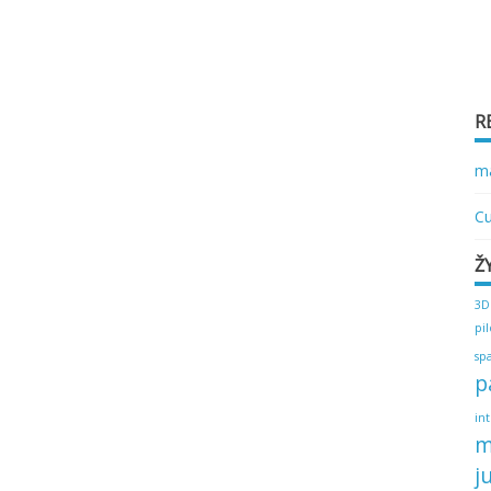
R
ma
Cu
Ž
3D
pi
sp
p
in
m
j