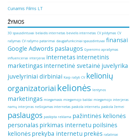
Cunamis Films LT
ŽYMOS
3D spausdintuvai
belaidis internetas
bevielis internetas
CV pildymas
CV
finansai
rašymas
CV rašymo patarimai
daugiafunkciniai spausdintuvai
Google Adwords paslaugos
Gyvenimo aprašymas
internetas
internetinis
influenceriai
interjeras
marketingas
internetinė svetainė
juvelyrika
kelionių
juvelyriniai dirbiniai
Kaip rašyti CV
kelionės
organizatoriai
lentynos
marketingas
miegamasis
miegamojo baldai
miegamojo interjeras
namų interjeras
nešiojamas internetas
paskola internetu
paskola žemei
paslaugos
pažintinės kelionės
paslėpta reklama
personalas
pirkimas internetu
poilsinės
kelionės
prekyba internetu
prekės
rašaliniai