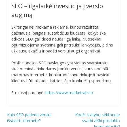
SEO – ilgalaikė investicija į verslo
augimą
Skirtingai nei mokama reklama, kurios rezultatai
dažniausiai baigiasi sustabdžius biudžetą, kokybiškai
atliktas SEO gali duoti naudą ilgą laiką. Nuosekliai
optimizuojama svetainė gali pritraukti lankytojus, didinti
užklausų skaičių ir padėti verslui augti organiškai.
Profesionalios SEO paslaugos yra vienas svarbiausių
skaitmeninės rinkodaros įrankių verslui, kuris nori būti
matomas internete, konkuruoti savo rinkoje ir pasiekti
klientus būtent tada, kai jie ieško konkrečių sprendimų.
Straipsnį parengė:
https://www.marketrats.lt/
Navigacija
Kaip SEO padeda verslui
Kodėl statybų sektoriuje
išsiskirti internete?
svarbi aiški produkto
tarp
komunikacija?