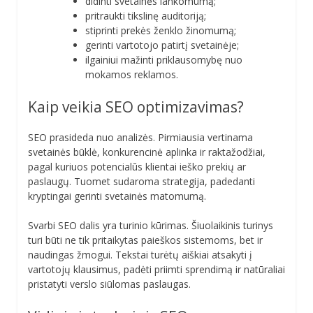
didinti svetainės lankomumą;
pritraukti tikslinę auditoriją;
stiprinti prekės ženklo žinomumą;
gerinti vartotojo patirtį svetainėje;
ilgainiui mažinti priklausomybę nuo
mokamos reklamos.
Kaip veikia SEO optimizavimas?
SEO prasideda nuo analizės. Pirmiausia vertinama
svetainės būklė, konkurencinė aplinka ir raktažodžiai,
pagal kuriuos potencialūs klientai ieško prekių ar
paslaugų. Tuomet sudaroma strategija, padedanti
kryptingai gerinti svetainės matomumą.
Svarbi SEO dalis yra turinio kūrimas. Šiuolaikinis turinys
turi būti ne tik pritaikytas paieškos sistemoms, bet ir
naudingas žmogui. Tekstai turėtų aiškiai atsakyti į
vartotojų klausimus, padėti priimti sprendimą ir natūraliai
pristatyti verslo siūlomas paslaugas.