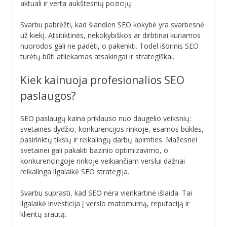
aktuali ir verta aukštesnių pozicijų.
Svarbu pabrėžti, kad šiandien SEO kokybė yra svarbesnė
už kiekį. Atsitiktinės, nekokybiškos ar dirbtinai kuriamos
nuorodos gali ne padėti, o pakenkti. Todėl išorinis SEO
turėtų būti atliekamas atsakingai ir strategiškai.
Kiek kainuoja profesionalios SEO
paslaugos?
SEO paslaugų kaina priklauso nuo daugelio veiksnių:
svetainės dydžio, konkurencijos rinkoje, esamos būklės,
pasirinktų tikslų ir reikalingų darbų apimties. Mažesnei
svetainei gali pakakti bazinio optimizavimo, o
konkurencingoje rinkoje veikiančiam verslui dažnai
reikalinga ilgalaikė SEO strategija.
Svarbu suprasti, kad SEO nėra vienkartinė išlaida. Tai
ilgalaikė investicija į verslo matomumą, reputaciją ir
klientų srautą.