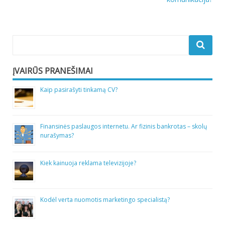
įrašų
ĮVAIRŪS PRANEŠIMAI
Kaip pasirašyti tinkamą CV?
Finansinės paslaugos internetu. Ar fizinis bankrotas – skolų
nurašymas?
Kiek kainuoja reklama televizijoje?
Kodėl verta nuomotis marketingo specialistą?