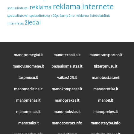
reklama internete
reklama
spausdintuvai
spausdintuvai
spausdintuvų rūšys
šampūno reklama
šviesolaidinis
žiedai
internetas
manopomegiai.lt
manotechnika.lt
manotransportas.lt
manovisuomene.lt
pasauliomaistas.lt
tiktarpmusu.lt
tarpmusu.lt
vaikas123.lt
manobustas.net
manomedicina.lt
manokompasas.lt
manoerotika.lt
manomenas.lt
manoprekes.lt
manoit.lt
manomenas.lt
manomokslas.lt
manoprekes.lt
manosalis.lt
manosportas.info
manostatyba.info