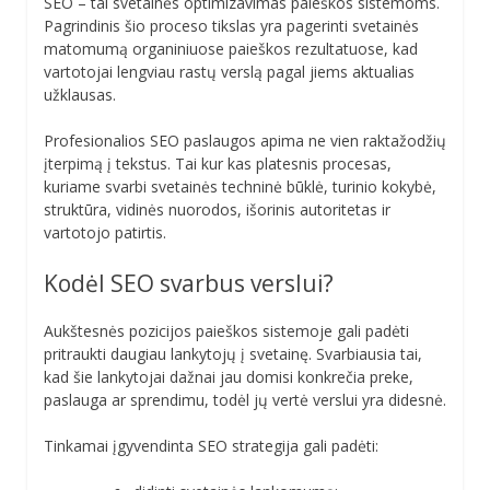
SEO – tai svetainės optimizavimas paieškos sistemoms.
Pagrindinis šio proceso tikslas yra pagerinti svetainės
matomumą organiniuose paieškos rezultatuose, kad
vartotojai lengviau rastų verslą pagal jiems aktualias
užklausas.
Profesionalios SEO paslaugos apima ne vien raktažodžių
įterpimą į tekstus. Tai kur kas platesnis procesas,
kuriame svarbi svetainės techninė būklė, turinio kokybė,
struktūra, vidinės nuorodos, išorinis autoritetas ir
vartotojo patirtis.
Kodėl SEO svarbus verslui?
Aukštesnės pozicijos paieškos sistemoje gali padėti
pritraukti daugiau lankytojų į svetainę. Svarbiausia tai,
kad šie lankytojai dažnai jau domisi konkrečia preke,
paslauga ar sprendimu, todėl jų vertė verslui yra didesnė.
Tinkamai įgyvendinta SEO strategija gali padėti: