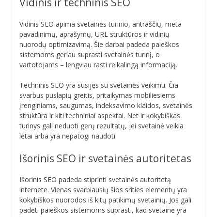
Vidinis ir techninis SEO
Vidinis SEO apima svetainės turinio, antraščių, meta
pavadinimų, aprašymų, URL struktūros ir vidinių
nuorodų optimizavimą. Šie darbai padeda paieškos
sistemoms geriau suprasti svetainės turinį, o
vartotojams – lengviau rasti reikalingą informaciją.
Techninis SEO yra susijęs su svetainės veikimu. Čia
svarbus puslapių greitis, pritaikymas mobiliesiems
įrenginiams, saugumas, indeksavimo klaidos, svetainės
struktūra ir kiti techniniai aspektai. Net ir kokybiškas
turinys gali neduoti gerų rezultatų, jei svetainė veikia
lėtai arba yra nepatogi naudoti.
Išorinis SEO ir svetainės autoritetas
Išorinis SEO padeda stiprinti svetainės autoritetą
internete. Vienas svarbiausių šios srities elementų yra
kokybiškos nuorodos iš kitų patikimų svetainių. Jos gali
padėti paieškos sistemoms suprasti, kad svetainė yra