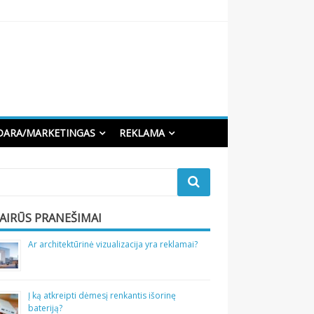
DARA/MARKETINGAS
REKLAMA
VAIRŪS PRANEŠIMAI
Ar architektūrinė vizualizacija yra reklamai?
Į ką atkreipti dėmesį renkantis išorinę
bateriją?