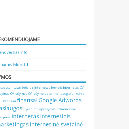
EKOMENDUOJAME
noverslas.info
namis Films LT
YMOS
 spausdintuvai
belaidis internetas
bevielis internetas
CV
ldymas
CV rašymas
CV rašymo patarimai
daugiafunkciniai
finansai
Google Adwords
ausdintuvai
aslaugos
Gyvenimo aprašymas
influenceriai
internetas
internetinis
terjeras
arketingas
internetinė svetainė