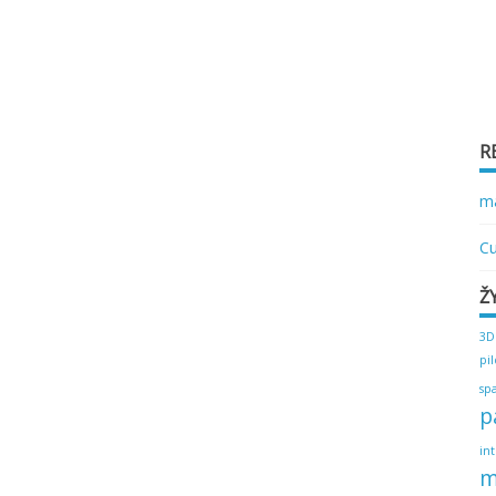
R
ma
Cu
Ž
3D
pi
sp
p
in
m