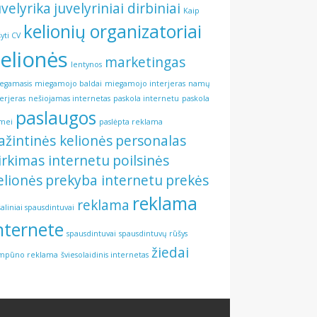
uvelyrika
juvelyriniai dirbiniai
Kaip
kelionių organizatoriai
šyti CV
elionės
marketingas
lentynos
egamasis
miegamojo baldai
miegamojo interjeras
namų
terjeras
nešiojamas internetas
paskola internetu
paskola
paslaugos
mei
paslėpta reklama
ažintinės kelionės
personalas
irkimas internetu
poilsinės
elionės
prekyba internetu
prekės
reklama
reklama
šaliniai spausdintuvai
nternete
spausdintuvai
spausdintuvų rūšys
žiedai
mpūno reklama
šviesolaidinis internetas