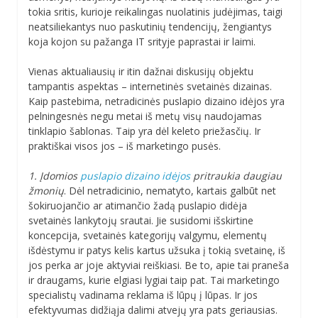
tokia sritis, kurioje reikalingas nuolatinis judėjimas, taigi
neatsiliekantys nuo paskutinių tendencijų, žengiantys
koja kojon su pažanga IT srityje paprastai ir laimi.
Vienas aktualiausių ir itin dažnai diskusijų objektu
tampantis aspektas – internetinės svetainės dizainas.
Kaip pastebima, netradicinės puslapio dizaino idėjos yra
pelningesnės negu metai iš metų visų naudojamas
tinklapio šablonas. Taip yra dėl keleto priežasčių. Ir
praktiškai visos jos – iš marketingo pusės.
1. Įdomios
puslapio dizaino idėjos
pritraukia daugiau
žmonių
. Dėl netradicinio, nematyto, kartais galbūt net
šokiruojančio ar atimančio žadą puslapio didėja
svetainės lankytojų srautai. Jie susidomi išskirtine
koncepcija, svetainės kategorijų valgymu, elementų
išdėstymu ir patys kelis kartus užsuka į tokią svetainę, iš
jos perka ar joje aktyviai reiškiasi. Be to, apie tai praneša
ir draugams, kurie elgiasi lygiai taip pat. Tai marketingo
specialistų vadinama reklama iš lūpų į lūpas. Ir jos
efektyvumas didžiąja dalimi atvejų yra pats geriausias.