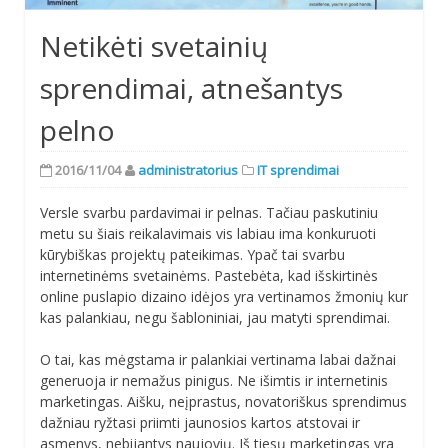
Netikėti svetainių
sprendimai, atnešantys
pelno
2016/11/04
administratorius
IT sprendimai
Versle svarbu pardavimai ir pelnas. Tačiau paskutiniu
metu su šiais reikalavimais vis labiau ima konkuruoti
kūrybiškas projektų pateikimas. Ypač tai svarbu
internetinėms svetainėms. Pastebėta, kad išskirtinės
online puslapio dizaino idėjos yra vertinamos žmonių kur
kas palankiau, negu šabloniniai, jau matyti sprendimai.
O tai, kas mėgstama ir palankiai vertinama labai dažnai
generuoja ir nemažus pinigus. Ne išimtis ir internetinis
marketingas. Aišku, neįprastus, novatoriškus sprendimus
dažniau ryžtasi priimti jaunosios kartos atstovai ir
asmenys, nebijantys naujovių. Iš tiesų marketingas yra