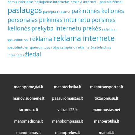
namų interjeras
nešiojamas internetas
paskola internetu
paskola žemei
paslaugos
pažintinės kelionės
paslėpta reklama
personalas
pirkimas internetu
poilsinės
kelionės
prekyba internetu
prekės
rašaliniai
reklama internete
reklama
spausdintuvai
spausdintuvai
spausdintuvų rūšys
šampūno reklama
šviesolaidinis
žiedai
internetas
manopomegiai.lt
manotechnika.lt
manotransportas.lt
manovisuomene.lt
pasauliomaistas.lt
tiktarpmusu.lt
tarpmusu.lt
vaikas123.lt
manobustas.net
manomedicina.lt
manokompasas.lt
manoerotika.lt
manomenas.lt
manoprekes.lt
manoit.lt