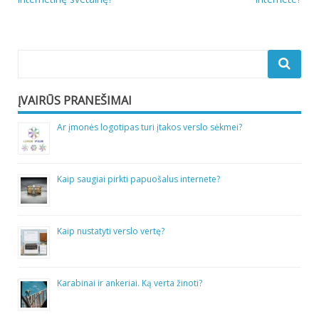
tarp
įrašų
ĮVAIRŪS PRANEŠIMAI
Ar įmonės logotipas turi įtakos verslo sėkmei?
Kaip saugiai pirkti papuošalus internete?
Kaip nustatyti verslo vertę?
Karabinai ir ankeriai. Ką verta žinoti?