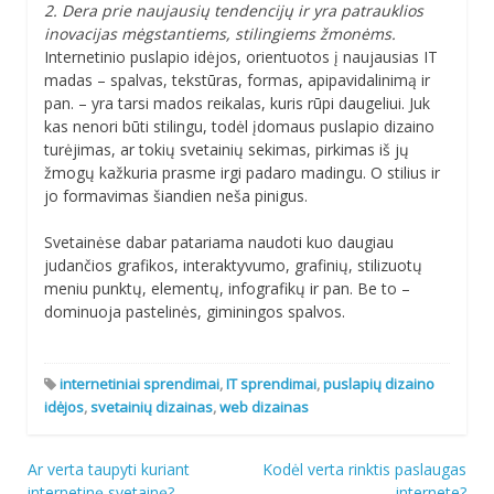
2. Dera prie naujausių tendencijų ir yra patrauklios
inovacijas mėgstantiems, stilingiems žmonėms.
Internetinio puslapio idėjos, orientuotos į naujausias IT
madas – spalvas, tekstūras, formas, apipavidalinimą ir
pan. – yra tarsi mados reikalas, kuris rūpi daugeliui. Juk
kas nenori būti stilingu, todėl įdomaus puslapio dizaino
turėjimas, ar tokių svetainių sekimas, pirkimas iš jų
žmogų kažkuria prasme irgi padaro madingu. O stilius ir
jo formavimas šiandien neša pinigus.
Svetainėse dabar patariama naudoti kuo daugiau
judančios grafikos, interaktyvumo, grafinių, stilizuotų
meniu punktų, elementų, infografikų ir pan. Be to –
dominuoja pastelinės, giminingos spalvos.
internetiniai sprendimai
,
IT sprendimai
,
puslapių dizaino
idėjos
,
svetainių dizainas
,
web dizainas
Navigacija
Ar verta taupyti kuriant
Kodėl verta rinktis paslaugas
internetinę svetainę?
internete?