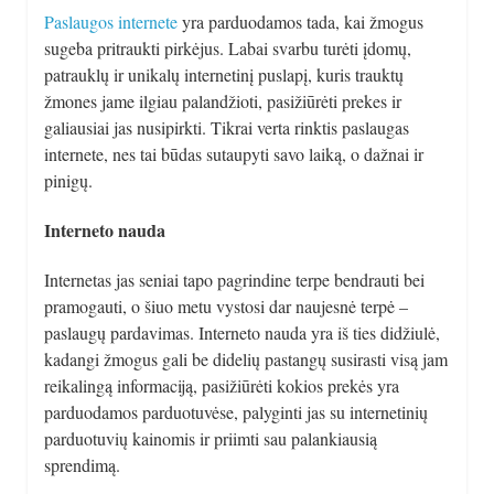
Paslaugos internete
yra parduodamos tada, kai žmogus
sugeba pritraukti pirkėjus. Labai svarbu turėti įdomų,
patrauklų ir unikalų internetinį puslapį, kuris trauktų
žmones jame ilgiau palandžioti, pasižiūrėti prekes ir
galiausiai jas nusipirkti. Tikrai verta rinktis paslaugas
internete, nes tai būdas sutaupyti savo laiką, o dažnai ir
pinigų.
Interneto nauda
Internetas jas seniai tapo pagrindine terpe bendrauti bei
pramogauti, o šiuo metu vystosi dar naujesnė terpė –
paslaugų pardavimas. Interneto nauda yra iš ties didžiulė,
kadangi žmogus gali be didelių pastangų susirasti visą jam
reikalingą informaciją, pasižiūrėti kokios prekės yra
parduodamos parduotuvėse, palyginti jas su internetinių
parduotuvių kainomis ir priimti sau palankiausią
sprendimą.