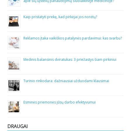
apie šių ląstelių panaudojimą šiuolaikinėje medicinoje?
Kaip pristatyti prekę, kad pirkėjai jos norėtų?
Reklamos įtaka vaikiškos patalynės pardavimui: kas svarbu?
Medinis balansinis dviratukas: 3 priežastys šiam pirkiniui
Turinio rinkodara: dažniausiai užduodami klausimai
Esminės priemonės jūsų darbo efektyvumui
DRAUGAI