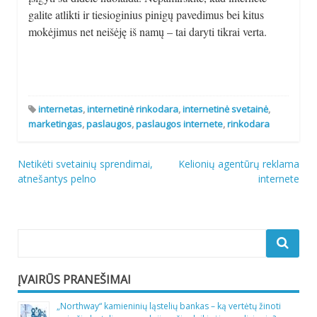
galite atlikti ir tiesioginius pinigų pavedimus bei kitus
mokėjimus net neišėję iš namų – tai daryti tikrai verta.
internetas
,
internetinė rinkodara
,
internetinė svetainė
,
marketingas
,
paslaugos
,
paslaugos internete
,
rinkodara
Navigacija
Netikėti svetainių sprendimai,
Kelionių agentūrų reklama
atnešantys pelno
internete
tarp
įrašų
ĮVAIRŪS PRANEŠIMAI
„Northway“ kamieninių ląstelių bankas – ką vertėtų žinoti