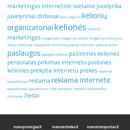
marketingas
internetinė svetainė
juvelyrika
kelionių
juvelyriniai dirbiniai
Kaip rašyti CV
kelionės
organizatoriai
lentynos
marketingas
miegamasis
miegamojo baldai
miegamojo interjeras
namų interjeras
nešiojamas internetas
paskola internetu
paskola žemei
paslaugos
pažintinės kelionės
paslėpta reklama
personalas
pirkimas internetu
poilsinės
kelionės
prekyba internetu
prekės
rašaliniai
reklama internete
reklama
spausdintuvai
spausdintuvai
spausdintuvų rūšys
šampūno reklama
šviesolaidinis
žiedai
internetas
manopomegiai.lt
manotechnika.lt
manotransportas.lt