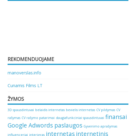
REKOMENDUOJAME
manoverslas.info
Cunamis Films LT
ŽYMOS
3D spausdintuvai
belaidis internetas
bevielis internetas
CV pildymas
CV
finansai
rašymas
CV rašymo patarimai
daugiafunkciniai spausdintuvai
Google Adwords paslaugos
Gyvenimo aprašymas
internetas
internetinis
influenceriai
interjeras