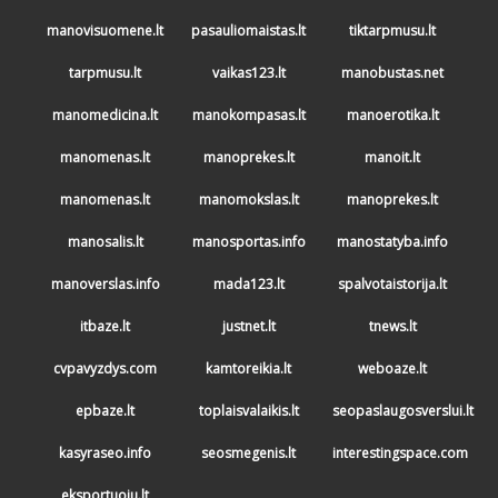
manovisuomene.lt
pasauliomaistas.lt
tiktarpmusu.lt
tarpmusu.lt
vaikas123.lt
manobustas.net
manomedicina.lt
manokompasas.lt
manoerotika.lt
manomenas.lt
manoprekes.lt
manoit.lt
manomenas.lt
manomokslas.lt
manoprekes.lt
manosalis.lt
manosportas.info
manostatyba.info
manoverslas.info
mada123.lt
spalvotaistorija.lt
itbaze.lt
justnet.lt
tnews.lt
cvpavyzdys.com
kamtoreikia.lt
weboaze.lt
epbaze.lt
toplaisvalaikis.lt
seopaslaugosverslui.lt
kasyraseo.info
seosmegenis.lt
interestingspace.com
eksportuoju.lt