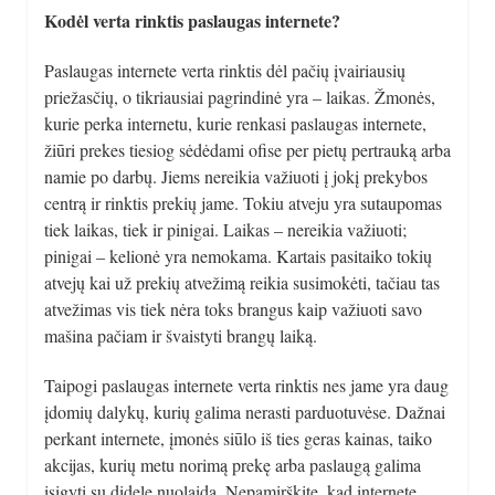
Kodėl verta rinktis paslaugas internete?
Paslaugas internete verta rinktis dėl pačių įvairiausių
priežasčių, o tikriausiai pagrindinė yra – laikas. Žmonės,
kurie perka internetu, kurie renkasi paslaugas internete,
žiūri prekes tiesiog sėdėdami ofise per pietų pertrauką arba
namie po darbų. Jiems nereikia važiuoti į jokį prekybos
centrą ir rinktis prekių jame. Tokiu atveju yra sutaupomas
tiek laikas, tiek ir pinigai. Laikas – nereikia važiuoti;
pinigai – kelionė yra nemokama. Kartais pasitaiko tokių
atvejų kai už prekių atvežimą reikia susimokėti, tačiau tas
atvežimas vis tiek nėra toks brangus kaip važiuoti savo
mašina pačiam ir švaistyti brangų laiką.
Taipogi paslaugas internete verta rinktis nes jame yra daug
įdomių dalykų, kurių galima nerasti parduotuvėse. Dažnai
perkant internete, įmonės siūlo iš ties geras kainas, taiko
akcijas, kurių metu norimą prekę arba paslaugą galima
įsigyti su didele nuolaida. Nepamirškite, kad internete