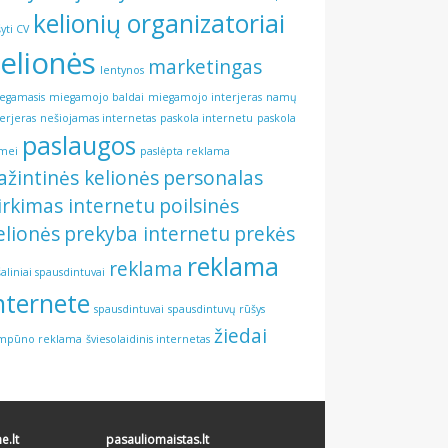
kelionių organizatoriai
šyti CV
elionės
marketingas
lentynos
egamasis
miegamojo baldai
miegamojo interjeras
namų
terjeras
nešiojamas internetas
paskola internetu
paskola
paslaugos
mei
paslėpta reklama
ažintinės kelionės
personalas
irkimas internetu
poilsinės
elionės
prekyba internetu
prekės
reklama
reklama
šaliniai spausdintuvai
nternete
spausdintuvai
spausdintuvų rūšys
žiedai
mpūno reklama
šviesolaidinis internetas
.lt
pasauliomaistas.lt