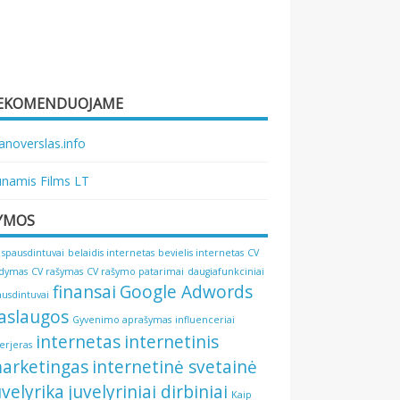
EKOMENDUOJAME
noverslas.info
namis Films LT
YMOS
 spausdintuvai
belaidis internetas
bevielis internetas
CV
ldymas
CV rašymas
CV rašymo patarimai
daugiafunkciniai
finansai
Google Adwords
ausdintuvai
aslaugos
Gyvenimo aprašymas
influenceriai
internetas
internetinis
terjeras
arketingas
internetinė svetainė
uvelyrika
juvelyriniai dirbiniai
Kaip