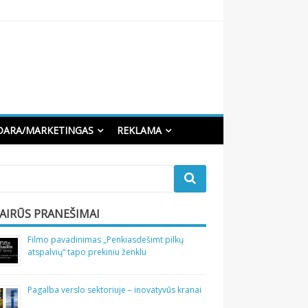
DARA/MARKETINGAS
REKLAMA
VAIRŪS PRANEŠIMAI
Filmo pavadinimas „Penkiasdešimt pilkų
atspalvių“ tapo prekiniu ženklu
Pagalba verslo sektoriuje – inovatyvūs kranai