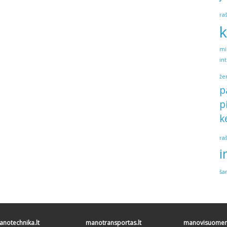
ra
k
mi
in
že
p
p
k
ra
i
ša
notechnika.lt
manotransportas.lt
manovisuomene