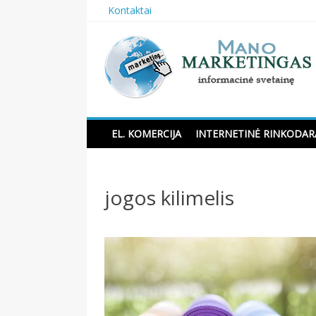
Skip
Kontaktai
to
content
Manomarketingas.lt
EL. KOMERCIJA
INTERNETINĖ RINKODAR
jogos kilimelis