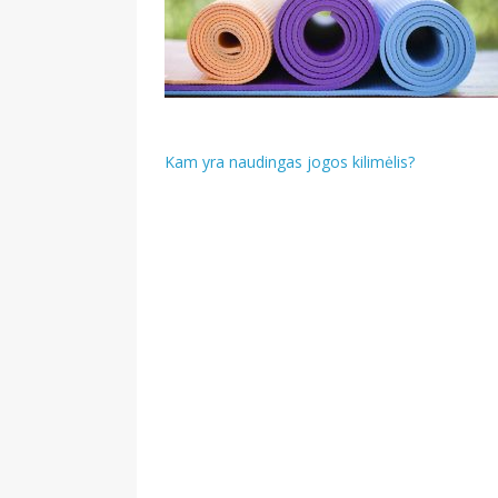
Navigacija
Kam yra naudingas jogos kilimėlis?
tarp
įrašų