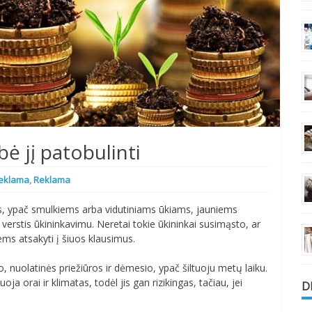
bė jį patobulinti
reklama
,
Reklama
tis, ypač smulkiems arba vidutiniams ūkiams, jauniems
i verstis ūkininkavimu. Neretai tokie ūkininkai susimąsto, ar
ems atsakyti į šiuos klausimus.
, nuolatinės priežiūros ir dėmesio, ypač šiltuoju metų laiku.
oja orai ir klimatas, todėl jis gan rizikingas, tačiau, jei
D