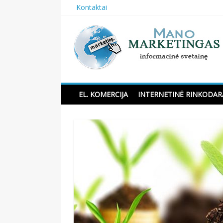
Skip
Kontaktai
to
content
Manomarketingas.lt
EL. KOMERCIJA
INTERNETINĖ RINKODAR