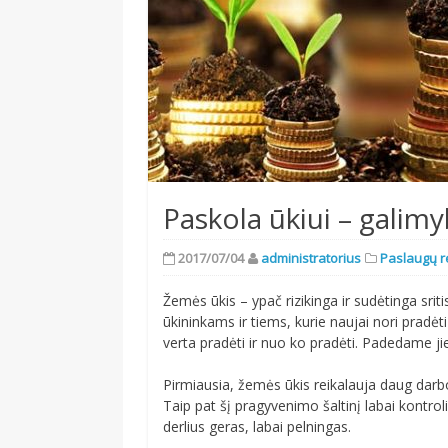
Paskola ūkiui – galimy
2017/07/04
administratorius
Paslaugų 
Žemės ūkis – ypač rizikinga ir sudėtinga sri
ūkininkams ir tiems, kurie naujai nori pradėt
verta pradėti ir nuo ko pradėti. Padedame ji
Pirmiausia, žemės ūkis reikalauja daug darbo
Taip pat šį pragyvenimo šaltinį labai kontroliu
derlius geras, labai pelningas.