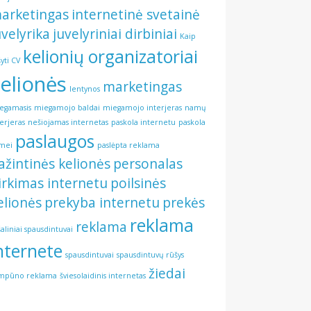
arketingas
internetinė svetainė
uvelyrika
juvelyriniai dirbiniai
Kaip
kelionių organizatoriai
šyti CV
elionės
marketingas
lentynos
egamasis
miegamojo baldai
miegamojo interjeras
namų
terjeras
nešiojamas internetas
paskola internetu
paskola
paslaugos
mei
paslėpta reklama
ažintinės kelionės
personalas
irkimas internetu
poilsinės
elionės
prekyba internetu
prekės
reklama
reklama
šaliniai spausdintuvai
nternete
spausdintuvai
spausdintuvų rūšys
žiedai
mpūno reklama
šviesolaidinis internetas