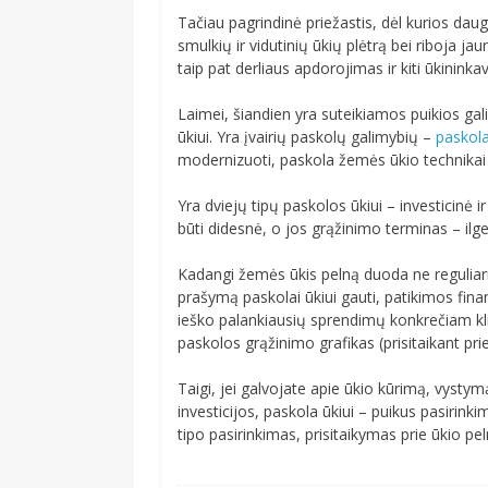
Tačiau pagrindinė priežastis, dėl kurios da
smulkių ir vidutinių ūkių plėtrą bei riboja jau
taip pat derliaus apdorojimas ir kiti ūkininkav
Laimei, šiandien yra suteikiamos puikios ga
ūkiui. Yra įvairių paskolų galimybių –
paskol
modernizuoti, paskola žemės ūkio technikai at
Yra dviejų tipų paskolos ūkiui – investicinė ir
būti didesnė, o jos grąžinimo terminas – ilge
Kadangi žemės ūkis pelną duoda ne reguliaria
prašymą paskolai ūkiui gauti, patikimos finan
ieško palankiausių sprendimų konkrečiam kli
paskolos grąžinimo grafikas (prisitaikant prie
Taigi, jei galvojate apie ūkio kūrimą, vystym
investicijos, paskola ūkiui – puikus pasirin
tipo pasirinkimas, prisitaikymas prie ūkio pe