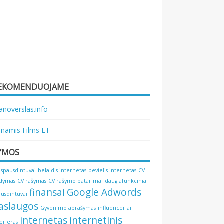
EKOMENDUOJAME
noverslas.info
namis Films LT
YMOS
 spausdintuvai
belaidis internetas
bevielis internetas
CV
ldymas
CV rašymas
CV rašymo patarimai
daugiafunkciniai
finansai
Google Adwords
ausdintuvai
aslaugos
Gyvenimo aprašymas
influenceriai
internetas
internetinis
terjeras