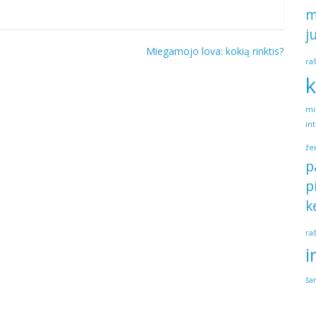
m
j
Miegamojo lova: kokią rinktis?
ra
k
mi
in
že
p
p
k
ra
i
ša