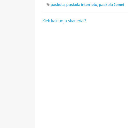
paskola
,
paskola internetu
,
paskola žemei
Navigacija
Kiek kainuoja skaneriai?
tarp
įrašų