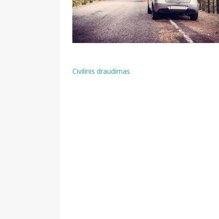
Navigacija
Civilinis draudimas
tarp
įrašų