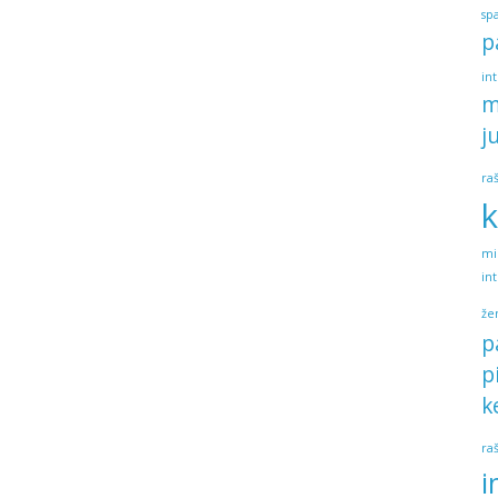
sp
p
in
m
j
ra
k
mi
in
že
p
p
k
ra
i