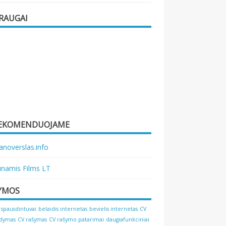
RAUGAI
EKOMENDUOJAME
noverslas.info
namis Films LT
YMOS
 spausdintuvai
belaidis internetas
bevielis internetas
CV
ldymas
CV rašymas
CV rašymo patarimai
daugiafunkciniai