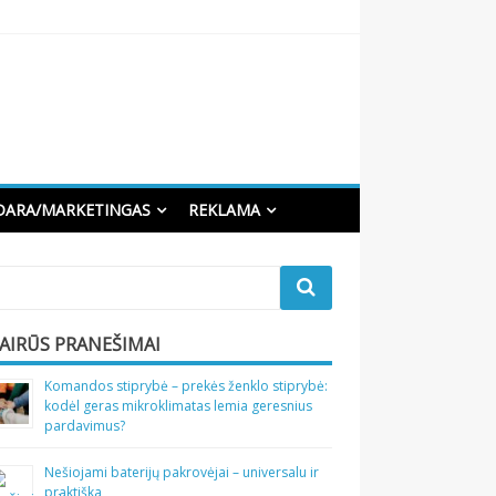
DARA/MARKETINGAS
REKLAMA
VAIRŪS PRANEŠIMAI
Komandos stiprybė – prekės ženklo stiprybė:
kodėl geras mikroklimatas lemia geresnius
pardavimus?
Nešiojami baterijų pakrovėjai – universalu ir
praktiška