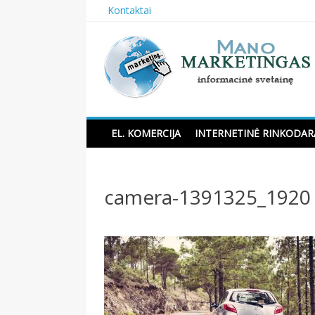
Skip
Kontaktai
to
content
Manomarketingas.lt
EL. KOMERCIJA
INTERNETINĖ RINKODAR
camera-1391325_1920