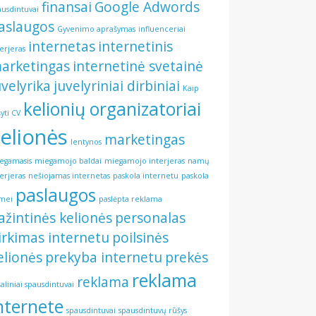
finansai
Google Adwords
ausdintuvai
aslaugos
Gyvenimo aprašymas
influenceriai
internetas
internetinis
terjeras
arketingas
internetinė svetainė
uvelyrika
juvelyriniai dirbiniai
Kaip
kelionių organizatoriai
šyti CV
elionės
marketingas
lentynos
egamasis
miegamojo baldai
miegamojo interjeras
namų
terjeras
nešiojamas internetas
paskola internetu
paskola
paslaugos
mei
paslėpta reklama
ažintinės kelionės
personalas
irkimas internetu
poilsinės
elionės
prekyba internetu
prekės
reklama
reklama
šaliniai spausdintuvai
nternete
spausdintuvai
spausdintuvų rūšys