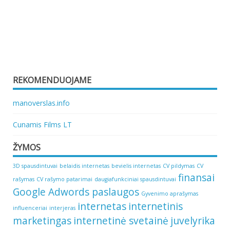
REKOMENDUOJAME
manoverslas.info
Cunamis Films LT
ŽYMOS
3D spausdintuvai
belaidis internetas
bevielis internetas
CV pildymas
CV
finansai
rašymas
CV rašymo patarimai
daugiafunkciniai spausdintuvai
Google Adwords paslaugos
Gyvenimo aprašymas
internetas
internetinis
influenceriai
interjeras
marketingas
internetinė svetainė
juvelyrika