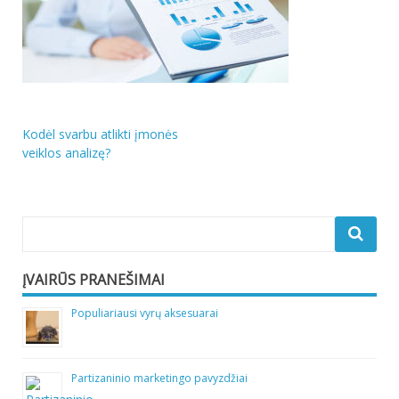
Navigacija
Kodėl svarbu atlikti įmonės
veiklos analizę?
tarp
įrašų
ĮVAIRŪS PRANEŠIMAI
Populiariausi vyrų aksesuarai
Partizaninio marketingo pavyzdžiai