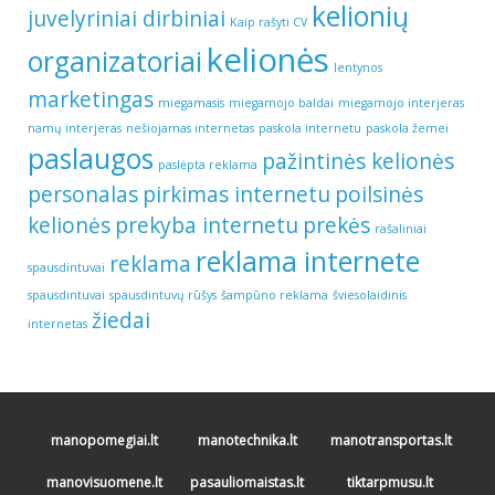
kelionių
juvelyriniai dirbiniai
Kaip rašyti CV
kelionės
organizatoriai
lentynos
marketingas
miegamasis
miegamojo baldai
miegamojo interjeras
namų interjeras
nešiojamas internetas
paskola internetu
paskola žemei
paslaugos
pažintinės kelionės
paslėpta reklama
personalas
pirkimas internetu
poilsinės
kelionės
prekyba internetu
prekės
rašaliniai
reklama internete
reklama
spausdintuvai
spausdintuvai
spausdintuvų rūšys
šampūno reklama
šviesolaidinis
žiedai
internetas
manopomegiai.lt
manotechnika.lt
manotransportas.lt
manovisuomene.lt
pasauliomaistas.lt
tiktarpmusu.lt