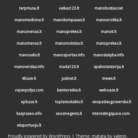
tarpmusu.lt
vaikas123.lt
manobustas.net
manomedicina.lt
manokompasas.lt
manoerotika.lt
manomenas.lt
manoprekes.lt
manoit.lt
manomenas.lt
manomokslas.lt
manoprekes.lt
manosalis.lt
manosportas.info
manostatyba.info
manoverslas.info
mada123.lt
spalvotaistorija.lt
itbaze.lt
justnet.lt
tnews.lt
cvpavyzdys.com
kamtoreikia.lt
weboaze.lt
epbaze.lt
toplaisvalaikis.lt
seopaslaugosverslui.lt
kasyraseo.info
seosmegenis.lt
interestingspace.com
eksportuoju.lt
Proudly powered by WordPress
|
Theme: matata by
valerio
.