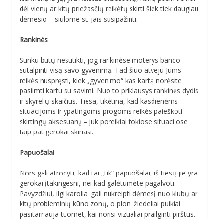
dėl vienų ar kitų priežasčių reikėtų skirti šiek tiek daugiau
dėmesio – siūlome su jais susipažinti.
Rankinės
Sunku būtų nesutikti, jog rankinėse moterys bando
sutalpinti visą savo gyvenimą. Tad šiuo atveju Jums
reikės nuspręsti, kiek „gyvenimo“ kas kartą norėsite
pasiimti kartu su savimi. Nuo to priklausys rankinės dydis
ir skyrelių skaičius. Tiesa, tikėtina, kad kasdienėms
situacijoms ir ypatingoms progoms reikės paieškoti
skirtingų aksesuarų – juk poreikiai tokiose situacijose
taip pat gerokai skiriasi.
Papuošalai
Nors gali atrodyti, kad tai „tik“ papuošalai, iš tiesų jie yra
gerokai įtakingesni, nei kad galėtumėte pagalvoti.
Pavyzdžiui, ilgi karoliai gali nukreipti dėmesį nuo klubų ar
kitų probleminių kūno zonų, o ploni žiedeliai puikiai
pasitarnauja tuomet, kai norisi vizualiai prailginti pirštus.