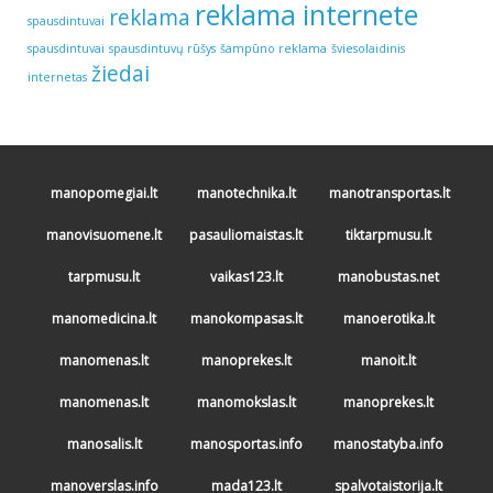
reklama internete
reklama
spausdintuvai
spausdintuvai
spausdintuvų rūšys
šampūno reklama
šviesolaidinis
žiedai
internetas
manopomegiai.lt
manotechnika.lt
manotransportas.lt
manovisuomene.lt
pasauliomaistas.lt
tiktarpmusu.lt
tarpmusu.lt
vaikas123.lt
manobustas.net
manomedicina.lt
manokompasas.lt
manoerotika.lt
manomenas.lt
manoprekes.lt
manoit.lt
manomenas.lt
manomokslas.lt
manoprekes.lt
manosalis.lt
manosportas.info
manostatyba.info
manoverslas.info
mada123.lt
spalvotaistorija.lt