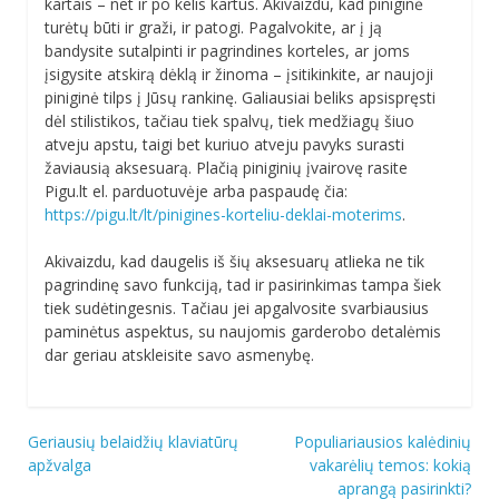
kartais – net ir po kelis kartus. Akivaizdu, kad piniginė
turėtų būti ir graži, ir patogi. Pagalvokite, ar į ją
bandysite sutalpinti ir pagrindines korteles, ar joms
įsigysite atskirą dėklą ir žinoma – įsitikinkite, ar naujoji
piniginė tilps į Jūsų rankinę. Galiausiai beliks apsispręsti
dėl stilistikos, tačiau tiek spalvų, tiek medžiagų šiuo
atveju apstu, taigi bet kuriuo atveju pavyks surasti
žaviausią aksesuarą. Plačią piniginių įvairovę rasite
Pigu.lt el. parduotuvėje arba paspaudę čia:
https://pigu.lt/lt/pinigines-korteliu-deklai-moterims
.
Akivaizdu, kad daugelis iš šių aksesuarų atlieka ne tik
pagrindinę savo funkciją, tad ir pasirinkimas tampa šiek
tiek sudėtingesnis. Tačiau jei apgalvosite svarbiausius
paminėtus aspektus, su naujomis garderobo detalėmis
dar geriau atskleisite savo asmenybę.
Navigacija
Geriausių belaidžių klaviatūrų
Populiariausios kalėdinių
apžvalga
vakarėlių temos: kokią
tarp
aprangą pasirinkti?