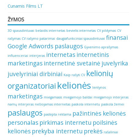
Cunamis Films LT
ŽYMOS
3D spausdintuvai
belaidis internetas
bevielis internetas
CV pildymas
CV
finansai
rašymas
CV rašymo patarimai
daugiafunkciniai spausdintuvai
Google Adwords paslaugos
Gyvenimo aprašymas
internetas
internetinis
influenceriai
interjeras
marketingas
internetinė svetainė
juvelyrika
kelionių
juvelyriniai dirbiniai
Kaip rašyti CV
kelionės
organizatoriai
lentynos
marketingas
miegamasis
miegamojo baldai
miegamojo interjeras
namų interjeras
nešiojamas internetas
paskola internetu
paskola žemei
paslaugos
pažintinės kelionės
paslėpta reklama
personalas
pirkimas internetu
poilsinės
kelionės
prekyba internetu
prekės
rašaliniai