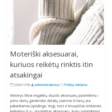
Moteriški aksesuarai,
kuriuos reikėtų rinktis itin
atsakingai
2020/11/05
administratorius
Prekių reklama
Moterys tikrai negalėtų skųstis aksesuarų pasirinkimu –
joms skirtų garderobo detalių įvairovė iš tiesų yra
pakankamai įspūdinga. Visgi, nors ir kruopščiai renkamės
kiekvieną iš jų, yra keletas aksesuarų, kurių pasirinkimui