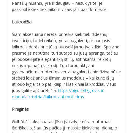
Panašių niuansų yra ir daugiau – nesuklysite, jei
paskirsite šiek tiek laiko ir visais jais pasidomėsite.
Laikrodžiai
Šiam aksesuarui neretai prireikia šiek tiek didesnių
investicijų, todėl reikėtų gerai pagalvoti, ar naujasis
laikrodis derės prie Jūsų puoselėjamo įvaizdžio. Spalvine
prasme jis nebūtinai turi sutapti su Jūsų apranga, tačiau
jei puoselėjate elegantišką stilių, atitinkamai reikėtų
rinktis ir panašų laikrodį. Tuo tarpu aktyviai
gyvenančioms moterims verta pagalvoti apie fizinę būklę
stebėti leidžiančius išmanius modelius – kai kurie iš jų
atrodo lygiai taip pat, kaip ir klasikiniai laikrodžiai. Visus
juos galite apžiūrėti čia:
https://pigu.lt/lt/grozis-ir-
mada/laikrodziai/laikrodziai-moterims
.
Piniginės
Galbūt šis aksesuaras Jūsų įvaizdyje nėra matomas
išoriškai, tačiau Jūs pačios jį matote kiekvieną dieną, o