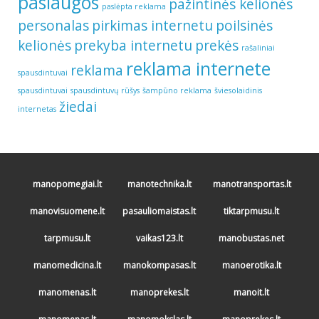
paslaugos
pažintinės kelionės
paslėpta reklama
personalas
pirkimas internetu
poilsinės
kelionės
prekyba internetu
prekės
rašaliniai
reklama internete
reklama
spausdintuvai
spausdintuvai
spausdintuvų rūšys
šampūno reklama
šviesolaidinis
žiedai
internetas
manopomegiai.lt
manotechnika.lt
manotransportas.lt
manovisuomene.lt
pasauliomaistas.lt
tiktarpmusu.lt
tarpmusu.lt
vaikas123.lt
manobustas.net
manomedicina.lt
manokompasas.lt
manoerotika.lt
manomenas.lt
manoprekes.lt
manoit.lt