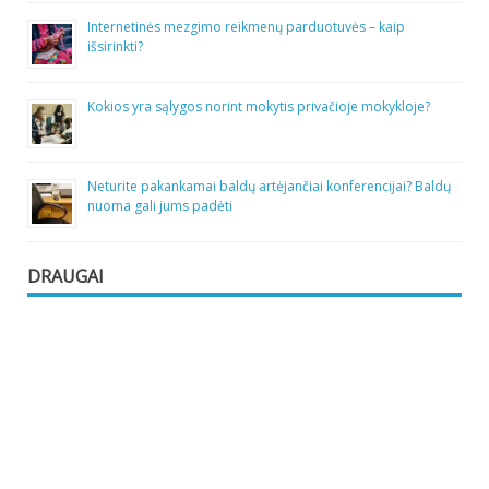
Internetinės mezgimo reikmenų parduotuvės – kaip
išsirinkti?
Kokios yra sąlygos norint mokytis privačioje mokykloje?
Neturite pakankamai baldų artėjančiai konferencijai? Baldų
nuoma gali jums padėti
DRAUGAI