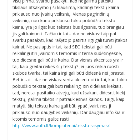
Visų pirma, svarbu pasakyti, kad negalima pateikti
tikslaus atsakymo į šį klausimą, kadangi tekstų kaina
priklauso nuo įvairių veiksnių. Vienas pagrindinių
veiksnių, nuo kurio priklauso tokio pobūdžio teksto
kaina, yra jo ilgis: kuo tekstas bus ilgesnis, tuo brangiau
jis gali kainuoti. Tačiau ir tai – dar ne viskas: taip pat
svarbu pasakyti, kad rašytojo patirtis irgi gali turėti įtakos
kainai. Ne paslaptis ir tai, kad SEO tekstai gali būti
reikalingi itin įvairiomis temomis ir tema sudėtingesnė,
tuo didesnė gali būti ir kaina. Dar vienas akcentas yra ir
tai, kaip greitai reikės šių tekstų? Jei juos reikia ruošti
skubos tvarka, tai kaina irgi gali būti didesnė nei įprastai.
Bet ir tai – dar ne viskas: verta akcentuoti ir tai, kad tokio
pobūdžio tekstai gali būti reikalingi itin dideliais kiekiais,
tad, neretai pasitaiko atvejų, kad užsakant didesnį, kiekį
tekstų, galima tikėtis ir patrauklesnės kainos. Taigi, kaip
matyti, šių tekstų kaina gali būti ypač įvairi, nes ji
priklauso nuo daugybės veiksnių. Dar daugiau info šia ir
kitomis temomis galite rasti
http://www.auth.lt/kompiuteriai/tekstu-rasymas/
.