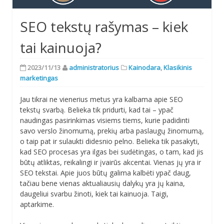
SEO tekstų rašymas – kiek
tai kainuoja?
2023/11/13
administratorius
Kainodara
,
Klasikinis
marketingas
Jau tikrai ne vienerius metus yra kalbama apie SEO
tekstų svarbą. Belieka tik pridurti, kad tai – ypač
naudingas pasirinkimas visiems tiems, kurie padidinti
savo verslo žinomumą, prekių arba paslaugų žinomumą,
o taip pat ir sulaukti didesnio pelno. Belieka tik pasakyti,
kad SEO procesas yra ilgas bei sudėtingas, o tam, kad jis
būtų atliktas, reikalingi ir įvairūs akcentai. Vienas jų yra ir
SEO tekstai. Apie juos būtų galima kalbėti ypač daug,
tačiau bene vienas aktualiausių dalykų yra jų kaina,
daugeliui svarbu žinoti, kiek tai kainuoja. Taigi,
aptarkime.