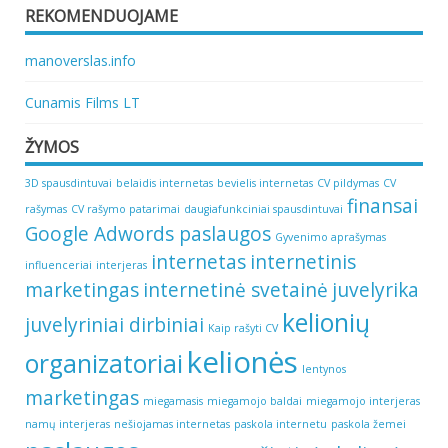
REKOMENDUOJAME
manoverslas.info
Cunamis Films LT
ŽYMOS
3D spausdintuvai
belaidis internetas
bevielis internetas
CV pildymas
CV
finansai
rašymas
CV rašymo patarimai
daugiafunkciniai spausdintuvai
Google Adwords paslaugos
Gyvenimo aprašymas
internetas
internetinis
influenceriai
interjeras
marketingas
internetinė svetainė
juvelyrika
kelionių
juvelyriniai dirbiniai
Kaip rašyti CV
kelionės
organizatoriai
lentynos
marketingas
miegamasis
miegamojo baldai
miegamojo interjeras
namų interjeras
nešiojamas internetas
paskola internetu
paskola žemei