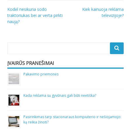
Navigacija
Kodėl nesikuria sodo
Kiek kainuoja reklama
traktoriukas bei ar verta pirkti
televizijoje?
tarp
naują?
įrašų
ĮVAIRŪS PRANEŠIMAI
Pakavimo priemonės
Kada reklama su gyvūnais gali būti neetiška?
Pasirinkimas tarp stacionaraus kompiuterio ir nešiojamojo:
ką reikia žinoti?