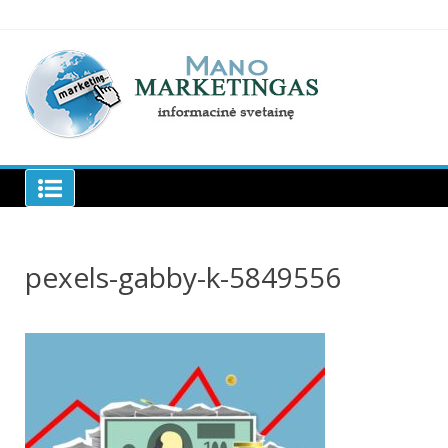
Skip
to
content
Manomarketingas.lt
pexels-gabby-k-5849556