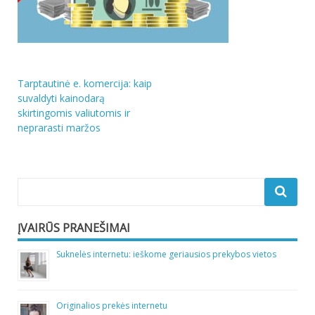
Navigacija
Tarptautinė e. komercija: kaip
suvaldyti kainodarą
tarp
skirtingomis valiutomis ir
įrašų
neprarasti maržos
ĮVAIRŪS PRANEŠIMAI
Suknelės internetu: ieškome geriausios prekybos vietos
Originalios prekės internetu