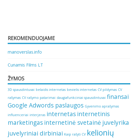
REKOMENDUOJAME
manoverslas.info
Cunamis Films LT
ŽYMOS
3D spausdintuvai
belaidis internetas
bevielis internetas
CV pildymas
CV
finansai
rašymas
CV rašymo patarimai
daugiafunkciniai spausdintuvai
Google Adwords paslaugos
Gyvenimo aprašymas
internetas
internetinis
influenceriai
interjeras
marketingas
internetinė svetainė
juvelyrika
kelionių
juvelyriniai dirbiniai
Kaip rašyti CV