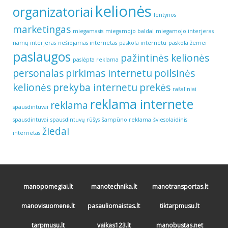
kelionės
organizatoriai
lentynos
marketingas
miegamasis
miegamojo baldai
miegamojo interjeras
namų interjeras
nešiojamas internetas
paskola internetu
paskola žemei
paslaugos
pažintinės kelionės
paslėpta reklama
personalas
pirkimas internetu
poilsinės
kelionės
prekyba internetu
prekės
rašaliniai
reklama internete
reklama
spausdintuvai
spausdintuvai
spausdintuvų rūšys
šampūno reklama
šviesolaidinis
žiedai
internetas
manopomegiai.lt
manotechnika.lt
manotransportas.lt
manovisuomene.lt
pasauliomaistas.lt
tiktarpmusu.lt
tarpmusu.lt
vaikas123.lt
manobustas.net