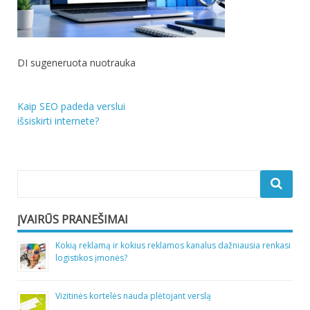
DI sugeneruota nuotrauka
Navigacija
Kaip SEO padeda verslui
išsiskirti internete?
tarp
įrašų
ĮVAIRŪS PRANEŠIMAI
Kokią reklamą ir kokius reklamos kanalus dažniausia renkasi
logistikos įmonės?
Vizitinės kortelės nauda plėtojant verslą