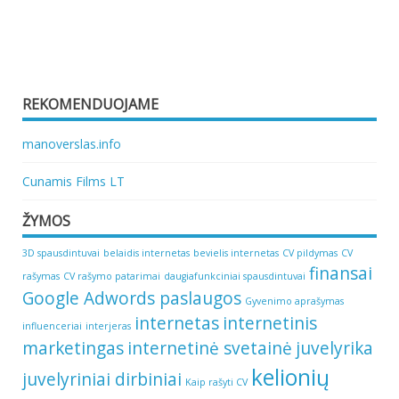
REKOMENDUOJAME
manoverslas.info
Cunamis Films LT
ŽYMOS
3D spausdintuvai
belaidis internetas
bevielis internetas
CV pildymas
CV
finansai
rašymas
CV rašymo patarimai
daugiafunkciniai spausdintuvai
Google Adwords paslaugos
Gyvenimo aprašymas
internetas
internetinis
influenceriai
interjeras
marketingas
internetinė svetainė
juvelyrika
kelionių
juvelyriniai dirbiniai
Kaip rašyti CV