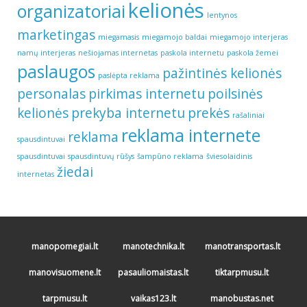
kelionės
organizatoriai
lentynos
marketingas
miegamasis
miegamojo baldai
miegamojo interjeras
namų interjeras
nešiojamas internetas
paskola internetu
paskola žemei
paslaugos
pažintinės kelionės
paslėpta reklama
personalas
pirkimas internetu
poilsinės
kelionės
prekyba internetu
prekės
rašaliniai
reklama internete
reklama
spausdintuvai
spausdintuvai
spausdintuvų rūšys
šampūno reklama
šviesolaidinis
žiedai
internetas
manopomegiai.lt
manotechnika.lt
manotransportas.lt
manovisuomene.lt
pasauliomaistas.lt
tiktarpmusu.lt
tarpmusu.lt
vaikas123.lt
manobustas.net