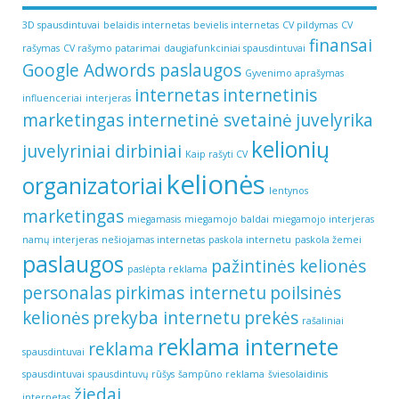
3D spausdintuvai
belaidis internetas
bevielis internetas
CV pildymas
CV
finansai
rašymas
CV rašymo patarimai
daugiafunkciniai spausdintuvai
Google Adwords paslaugos
Gyvenimo aprašymas
internetas
internetinis
influenceriai
interjeras
marketingas
internetinė svetainė
juvelyrika
kelionių
juvelyriniai dirbiniai
Kaip rašyti CV
kelionės
organizatoriai
lentynos
marketingas
miegamasis
miegamojo baldai
miegamojo interjeras
namų interjeras
nešiojamas internetas
paskola internetu
paskola žemei
paslaugos
pažintinės kelionės
paslėpta reklama
personalas
pirkimas internetu
poilsinės
kelionės
prekyba internetu
prekės
rašaliniai
reklama internete
reklama
spausdintuvai
spausdintuvai
spausdintuvų rūšys
šampūno reklama
šviesolaidinis
žiedai
internetas