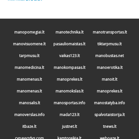
manopomegiai.lt
manotechnika.lt
manotransportas.lt
manovisuomene.lt
pasauliomaistas.lt
tiktarpmusu.lt
tarpmusu.lt
vaikas123.lt
manobustas.net
manomedicina.lt
manokompasas.lt
manoerotika.lt
manomenas.lt
manoprekes.lt
manoit.lt
manomenas.lt
manomokslas.lt
manoprekes.lt
manosalis.lt
manosportas.info
manostatyba.info
manoverslas.info
mada123.lt
spalvotaistorija.lt
itbaze.lt
justnet.lt
tnews.lt
cvpavyzdys.com
kamtoreikia.lt
weboaze.lt