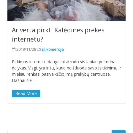
Ar verta pirkti Kalėdines prekes
internetu?
2018/11/28
El. komercija
Pirkimas internetu daugeliui atrodo vis labiau priimtinas
dalykas. Visgi, yra ir tų, kurie neišduoda savo įsitikinimų ir
mieliau renkasi pasivaikščiojimą prekybų centruose.
Dažnai šie
Read More