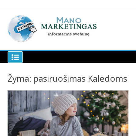
Skip
to
content
Manomarketingas.lt
Žyma:
pasiruošimas Kalėdoms