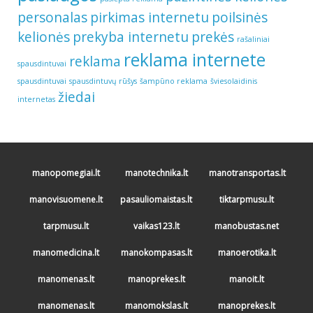
personalas
pirkimas internetu
poilsinės
kelionės
prekyba internetu
prekės
rašaliniai
reklama internete
reklama
spausdintuvai
spausdintuvai
spausdintuvų rūšys
šampūno reklama
šviesolaidinis
žiedai
internetas
manopomegiai.lt
manotechnika.lt
manotransportas.lt
manovisuomene.lt
pasauliomaistas.lt
tiktarpmusu.lt
tarpmusu.lt
vaikas123.lt
manobustas.net
manomedicina.lt
manokompasas.lt
manoerotika.lt
manomenas.lt
manoprekes.lt
manoit.lt
manomenas.lt
manomokslas.lt
manoprekes.lt