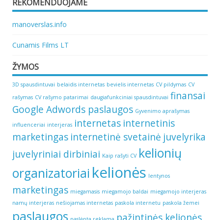
REKOMENDUOJAME
manoverslas.info
Cunamis Films LT
ŽYMOS
3D spausdintuvai
belaidis internetas
bevielis internetas
CV pildymas
CV
finansai
rašymas
CV rašymo patarimai
daugiafunkciniai spausdintuvai
Google Adwords paslaugos
Gyvenimo aprašymas
internetas
internetinis
influenceriai
interjeras
marketingas
internetinė svetainė
juvelyrika
kelionių
juvelyriniai dirbiniai
Kaip rašyti CV
kelionės
organizatoriai
lentynos
marketingas
miegamasis
miegamojo baldai
miegamojo interjeras
namų interjeras
nešiojamas internetas
paskola internetu
paskola žemei
paslaugos
pažintinės kelionės
paslėpta reklama