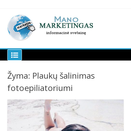
Skip
to
content
Manomarketingas.lt
Žyma:
Plaukų šalinimas
fotoepiliatoriumi