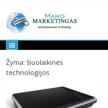
Skip
to
content
Manomarketingas.lt
Žyma:
šiuolaikinės
technologijos