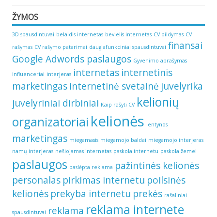
ŽYMOS
3D spausdintuvai
belaidis internetas
bevielis internetas
CV pildymas
CV
finansai
rašymas
CV rašymo patarimai
daugiafunkciniai spausdintuvai
Google Adwords paslaugos
Gyvenimo aprašymas
internetas
internetinis
influenceriai
interjeras
marketingas
internetinė svetainė
juvelyrika
kelionių
juvelyriniai dirbiniai
Kaip rašyti CV
kelionės
organizatoriai
lentynos
marketingas
miegamasis
miegamojo baldai
miegamojo interjeras
namų interjeras
nešiojamas internetas
paskola internetu
paskola žemei
paslaugos
pažintinės kelionės
paslėpta reklama
personalas
pirkimas internetu
poilsinės
kelionės
prekyba internetu
prekės
rašaliniai
reklama internete
reklama
spausdintuvai