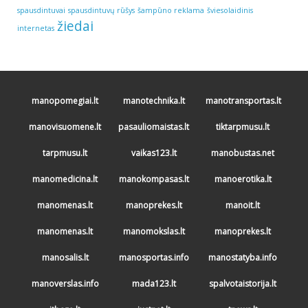
spausdintuvai
spausdintuvų rūšys
šampūno reklama
šviesolaidinis
žiedai
internetas
manopomegiai.lt
manotechnika.lt
manotransportas.lt
manovisuomene.lt
pasauliomaistas.lt
tiktarpmusu.lt
tarpmusu.lt
vaikas123.lt
manobustas.net
manomedicina.lt
manokompasas.lt
manoerotika.lt
manomenas.lt
manoprekes.lt
manoit.lt
manomenas.lt
manomokslas.lt
manoprekes.lt
manosalis.lt
manosportas.info
manostatyba.info
manoverslas.info
mada123.lt
spalvotaistorija.lt