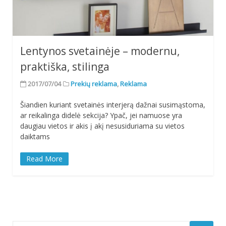
Lentynos svetainėje – modernu,
praktiška, stilinga
2017/07/04
Prekių reklama
,
Reklama
Šiandien kuriant svetainės interjerą dažnai susimąstoma,
ar reikalinga didelė sekcija? Ypač, jei namuose yra
daugiau vietos ir akis į akį nesusiduriama su vietos
daiktams
Read More