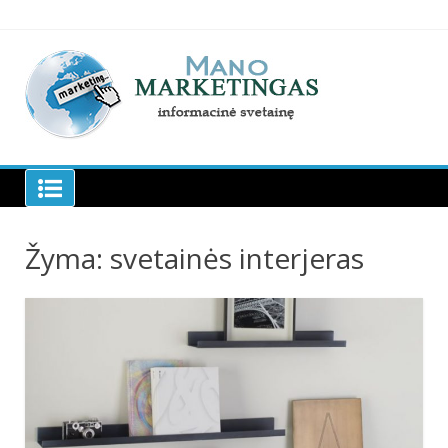
Skip
to
content
Manomarketingas.lt
Žyma:
svetainės interjeras