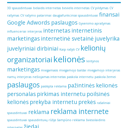
3D spausdintuvai
belaidis internetas
bevielis internetas
CV pildymas
CV
finansai
rašymas
CV rašymo patarimai
daugiafunkciniai spausdintuvai
Google Adwords paslaugos
Gyvenimo aprašymas
internetas
internetinis
influenceriai
interjeras
marketingas
internetinė svetainė
juvelyrika
kelionių
juvelyriniai dirbiniai
Kaip rašyti CV
kelionės
organizatoriai
lentynos
marketingas
miegamasis
miegamojo baldai
miegamojo interjeras
namų interjeras
nešiojamas internetas
paskola internetu
paskola žemei
paslaugos
pažintinės kelionės
paslėpta reklama
personalas
pirkimas internetu
poilsinės
kelionės
prekyba internetu
prekės
rašaliniai
reklama internete
reklama
spausdintuvai
spausdintuvai
spausdintuvų rūšys
šampūno reklama
šviesolaidinis
žiedai
internetas