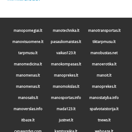
manopomegiai.lt
manotechnika.lt
manotransportas.lt
manovisuomene.lt
pasauliomaistas.lt
tiktarpmusu.lt
tarpmusu.lt
vaikas123.lt
manobustas.net
manomedicina.lt
manokompasas.lt
manoerotika.lt
manomenas.lt
manoprekes.lt
manoit.lt
manomenas.lt
manomokslas.lt
manoprekes.lt
manosalis.lt
manosportas.info
manostatyba.info
manoverslas.info
mada123.lt
spalvotaistorija.lt
itbaze.lt
justnet.lt
tnews.lt
cvpavyzdys.com
kamtoreikia.lt
weboaze.lt