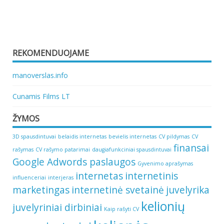
REKOMENDUOJAME
manoverslas.info
Cunamis Films LT
ŽYMOS
3D spausdintuvai
belaidis internetas
bevielis internetas
CV pildymas
CV
finansai
rašymas
CV rašymo patarimai
daugiafunkciniai spausdintuvai
Google Adwords paslaugos
Gyvenimo aprašymas
internetas
internetinis
influenceriai
interjeras
marketingas
internetinė svetainė
juvelyrika
kelionių
juvelyriniai dirbiniai
Kaip rašyti CV