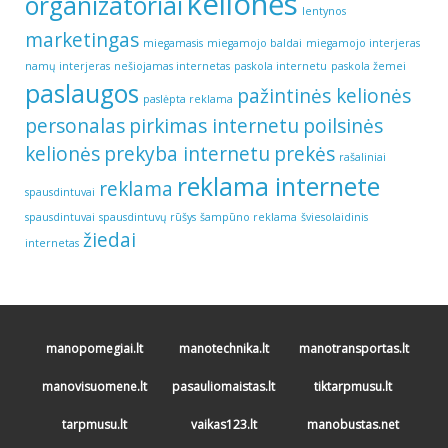
kelionės
organizatoriai
lentynos
marketingas
miegamasis
miegamojo baldai
miegamojo interjeras
namų interjeras
nešiojamas internetas
paskola internetu
paskola žemei
paslaugos
pažintinės kelionės
paslėpta reklama
personalas
pirkimas internetu
poilsinės
kelionės
prekyba internetu
prekės
rašaliniai
reklama internete
reklama
spausdintuvai
spausdintuvai
spausdintuvų rūšys
šampūno reklama
šviesolaidinis
žiedai
internetas
manopomegiai.lt
manotechnika.lt
manotransportas.lt
manovisuomene.lt
pasauliomaistas.lt
tiktarpmusu.lt
tarpmusu.lt
vaikas123.lt
manobustas.net