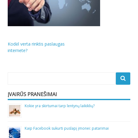
Navigacija
Kodėl verta rinktis paslaugas
internete?
tarp
įrašų
ĮVAIRŪS PRANEŠIMAI
Kokie yra skirtumai tarp lentynų laikiklių?
Kaip Facebook sukurti puslapį įmonei: patarimai