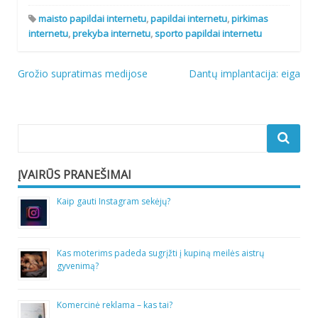
maisto papildai internetu
,
papildai internetu
,
pirkimas
internetu
,
prekyba internetu
,
sporto papildai internetu
Navigacija
Grožio supratimas medijose
Dantų implantacija: eiga
tarp
įrašų
ĮVAIRŪS PRANEŠIMAI
Kaip gauti Instagram sekėjų?
Kas moterims padeda sugrįžti į kupiną meilės aistrų
gyvenimą?
Komercinė reklama – kas tai?