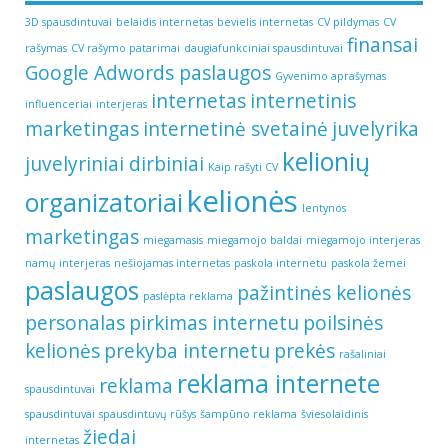
3D spausdintuvai
belaidis internetas
bevielis internetas
CV pildymas
CV
finansai
rašymas
CV rašymo patarimai
daugiafunkciniai spausdintuvai
Google Adwords paslaugos
Gyvenimo aprašymas
internetas
internetinis
influenceriai
interjeras
marketingas
internetinė svetainė
juvelyrika
kelionių
juvelyriniai dirbiniai
Kaip rašyti CV
kelionės
organizatoriai
lentynos
marketingas
miegamasis
miegamojo baldai
miegamojo interjeras
namų interjeras
nešiojamas internetas
paskola internetu
paskola žemei
paslaugos
pažintinės kelionės
paslėpta reklama
personalas
pirkimas internetu
poilsinės
kelionės
prekyba internetu
prekės
rašaliniai
reklama internete
reklama
spausdintuvai
spausdintuvai
spausdintuvų rūšys
šampūno reklama
šviesolaidinis
žiedai
internetas