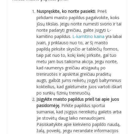
Nuspręskite, ko norite pasiekti
. Prieš
pirkdami maisto papildus pagalvokite, koks
jūsų tikslas. Jeigu norite numesti svorio ir tai
norite padaryti greičiau, galite įsigyti L-
karnitino papildus.
L-karnitino kaina
yra labai
įvairi, ji priklauso nuo to, ar šį maisto
papildą pirksite skysčio ar tablečių formos,
taip pat nuo to, kokį kiekį pirksite, gal tuo
metu jam bus taikoma akcija. Jeigu norite,
kad raumenys greičiau atsigautų po
treniruotės ir apskritai greičiau pradėtų
augti, galbūt jums reikėtų įsigyti baltyminius
kokteilius, kad galėtumėte juos vartoti iškart
po sunkių fizinių treniruočių.
Įsigykite maisto papildus prieš tai apie juos
pasidomėję.
Pirkite papildus sportui
sumaniai, kad įsigijus nereikėtų gailėtis arba
jie stovėtų daug laiko nenaudojami.
Pasiskaitykite apie kiekvieno papildo naudą,
žalą, poveikį, jeigu nerandate informacijos