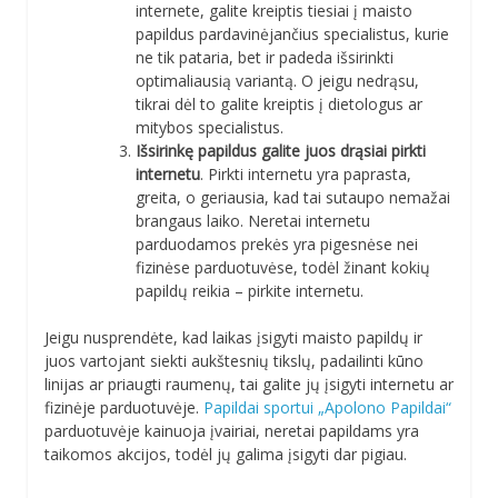
internete, galite kreiptis tiesiai į maisto
papildus pardavinėjančius specialistus, kurie
ne tik pataria, bet ir padeda išsirinkti
optimaliausią variantą. O jeigu nedrąsu,
tikrai dėl to galite kreiptis į dietologus ar
mitybos specialistus.
Išsirinkę papildus galite juos drąsiai pirkti
internetu
. Pirkti internetu yra paprasta,
greita, o geriausia, kad tai sutaupo nemažai
brangaus laiko. Neretai internetu
parduodamos prekės yra pigesnėse nei
fizinėse parduotuvėse, todėl žinant kokių
papildų reikia – pirkite internetu.
Jeigu nusprendėte, kad laikas įsigyti maisto papildų ir
juos vartojant siekti aukštesnių tikslų, padailinti kūno
linijas ar priaugti raumenų, tai galite jų įsigyti internetu ar
fizinėje parduotuvėje.
Papildai sportui „Apolono Papildai“
parduotuvėje kainuoja įvairiai, neretai papildams yra
taikomos akcijos, todėl jų galima įsigyti dar pigiau.