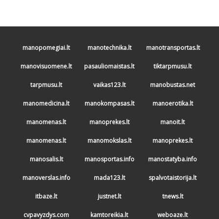
manopomegiai.lt
manotechnika.lt
manotransportas.lt
manovisuomene.lt
pasauliomaistas.lt
tiktarpmusu.lt
tarpmusu.lt
vaikas123.lt
manobustas.net
manomedicina.lt
manokompasas.lt
manoerotika.lt
manomenas.lt
manoprekes.lt
manoit.lt
manomenas.lt
manomokslas.lt
manoprekes.lt
manosalis.lt
manosportas.info
manostatyba.info
manoverslas.info
mada123.lt
spalvotaistorija.lt
itbaze.lt
justnet.lt
tnews.lt
cvpavyzdys.com
kamtoreikia.lt
weboaze.lt