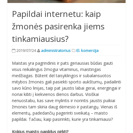
Papildai internetu: kaip
žmonės pasirenka jiems
tinkamiausius?
2019/07/24
administratorius
El. komercija
Maistas yra pagrindinis ir pats geriausias būdas gauti
visus reikalingus žmogui vitaminus, maistingas
medžiagas. Būtent dėl taisyklingos ir subalansuotos
mitybos žmonės gali pasiekti sporto aukštumų, padailinti
savo kūno linijas, taip pat jaustis labai gerai, energingai ir
noriai kibti į kiekvienos dienos darbus. Visiškai
nenuostabu, kas save mylintis ir norintis jaustis puikiai
žmonės tam skiria daug dėmesio ir pastangų. Vienas iš
elementų, padedančių pagerinti sveikatą – maisto
papildai. Tačiau, kaip pasirinkti, kurie yra tinkamiausi?
Kokius maisto papildus pirkti?